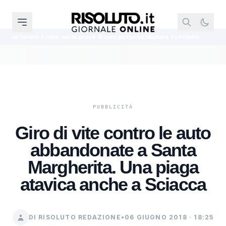
ane, ma le prove di cura possono ribaltare il verdetto
Assegno di manten
Giro di vite contro le auto
abbandonate a Santa
Margherita. Una piaga
atavica anche a Sciacca
DI RISOLUTO REDAZIONE
•
06 GIUGNO 2018 · 18:25