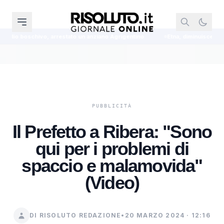
ato un anziano Agrigentino
Etna, diminuisce l'intensità dell'eruzione ma r
Il Prefetto a Ribera: "Sono
qui per i problemi di
spaccio e malamovida"
(Video)
DI RISOLUTO REDAZIONE
•
20 MARZO 2024 · 12:16