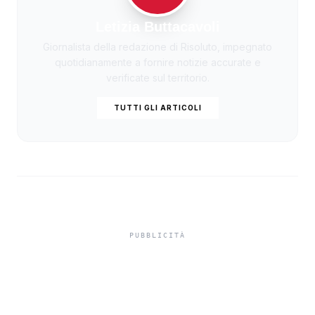
Letizia Buttacavoli
Giornalista della redazione di Risoluto, impegnato
quotidianamente a fornire notizie accurate e
verificate sul territorio.
TUTTI GLI ARTICOLI
Misiliscemi, sorpreso
mentre incendia un