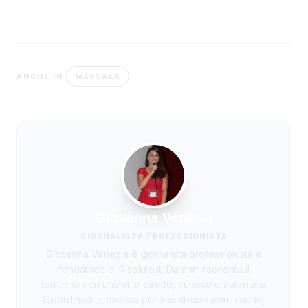
MARSALA
ANCHE IN
Giovanna Venezia
GIORNALISTA PROFESSIONISTA
Giovanna Venezia è giornalista professionista e
fondatrice di Risoluto.it. Da anni racconta il
territorio con uno stile diretto, curioso e autentico.
Disordinata e caotica per sua stessa ammissione,