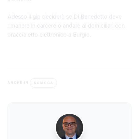
Adesso il gip deciderà se Di Benedetto deve
rimanere in carcere o andare ai domiciliari con
braccialetto elettronico a Burgio.
SCIACCA
ANCHE IN