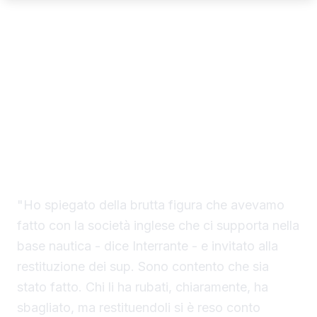
Il direttore del Torre del Barone, Gianluca
Interrante, aveva già presentato denuncia ai
carabinieri di Sciacca per il furto di tre sup
dalla base nautica della spiaggia di
Sovareto. Dopo l'appello che ha lanciato
attraverso Risoluto, però, i tre sup sono stati
restituiti.
"Ho spiegato della brutta figura che avevamo
fatto con la società inglese che ci supporta nella
base nautica - dice Interrante - e invitato alla
restituzione dei sup. Sono contento che sia
stato fatto. Chi li ha rubati, chiaramente, ha
sbagliato, ma restituendoli si è reso conto