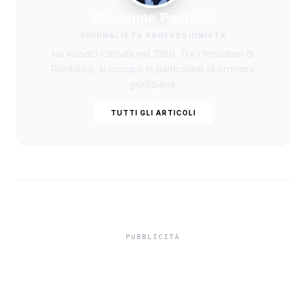
Giuseppe Pantano
GIORNALISTA PROFESSIONISTA
Ha iniziato l’attività nel 1980. Tra i fondatori di
Risoluto.it, si occupa in particolare di cronaca
giudiziaria.
TUTTI GLI ARTICOLI
Restituiti durante la notte
i tre sup che erano stati