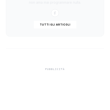
non ama mai programmare nulla.
TUTTI GLI ARTICOLI
In carcere indagato per
tentato omicidio,
indagato di Sciacca
chiede i domiciliari a