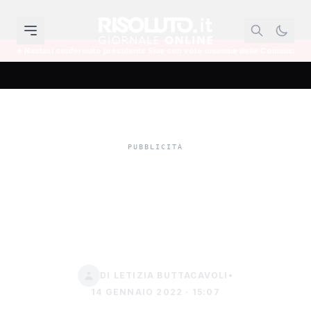
onfermato presidente Siae con voto unanime delle Commissioni Cultura
In arrivo a Sciacca nuovi
buoni spesa, ecco come
richiederli
DI LETIZIA BUTTACAVOLI
•
14 GENNAIO 2022 · 15:07