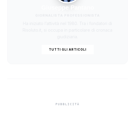
Giuseppe Pantano
GIORNALISTA PROFESSIONISTA
Ha iniziato l’attività nel 1980. Tra i fondatori di
Risoluto.it, si occupa in particolare di cronaca
giudiziaria.
TUTTI GLI ARTICOLI
Truffa del finto
carabiniere da 40 mila