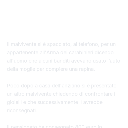
Un finto carabiniere ha portato via denaro e
gioielli per un valore di 40 mila euro a un
settantaduenne di Palma di Montechiaro.
Il malvivente si è spacciato, al telefono, per un
appartenente all'Arma dei carabinieri dicendo
all'uomo che alcuni banditi avevano usato l’auto
della moglie per compiere una rapina.
Poco dopo a casa dell'anziano si è presentato
un altro malvivente chiedendo di confrontare i
gioielli e che successivamente li avrebbe
riconsegnati.
Il pensionato ha consegnato 800 euro in