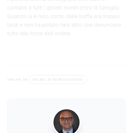
contanti e tutti i gioielli monili d’oro di famiglia.
Quando si è reso conto della truffa era troppo
tardi e non ha potuto fare altro che denunciare
tutto alle forze dell'ordine.
PALMA DI MONTECHIARO
ANCHE IN