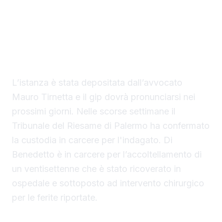
Sciacca, indagato per tentato omicidio, ha
chiesto al gip i domiciliari con braccialetto
elettronico in una casa nella disponibilità del
saccense, a Burgio.
L’istanza è stata depositata dall’avvocato
Mauro Tirnetta e il gip dovrà pronunciarsi nei
prossimi giorni. Nelle scorse settimane il
Tribunale del Riesame di Palermo ha confermato
la custodia in carcere per l'indagato. Di
Benedetto è in carcere per l’accoltellamento di
un ventisettenne che è stato ricoverato in
ospedale e sottoposto ad intervento chirurgico
per le ferite riportate.