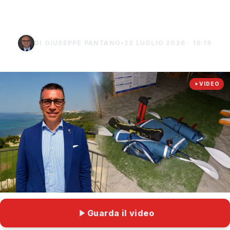
rubati a Sciaccamare
DI GIUSEPPE PANTANO
•
22 LUGLIO 2026 · 18:19
VIDEO
Guarda il video