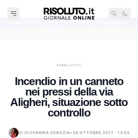
igentino tra i progetti finanziati dalla Regione
Cinque agenti della Polizia 
Incendio in un canneto
nei pressi della via
Aligheri, situazione sotto
controllo
DI GIOVANNA VENEZIA
•
28 OTTOBRE 2017 · 13:54