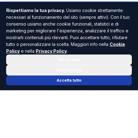
Rispettiamo la tua privacy.
Usiamo cookie strettamente
necessari al funzionamento del sito (sempre attivi). Con il tuo
consenso usiamo anche cookie funzionali, statistici e di
marketing per migliorare l'esperienza, analizzare il traffico e
mostrarti contenuti più rilevanti. Puoi accettare tutto, rifiutare
tutto o personalizzare la scelta. Maggiori info nella
Cookie
Policy
e nella
Privacy Policy
.
Rifiuta tutto
Personalizza
Accetta tutto
📬 NEWSLETTER RISOLUTO
Le notizie che contano, ogni mattina
nella tua casella.