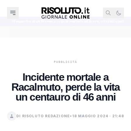
ro di un 19enne a colpi di machete ad Arese, arrestati quattro minorenni
Incidente mortale a
Racalmuto, perde la vita
un centauro di 46 anni
DI RISOLUTO REDAZIONE
•
18 MAGGIO 2024 · 21:48