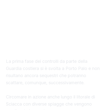
Il Circomare di Sciacca con il nuovo
comandante, il tenente di vascello Matteo
Maria Rodio, ha avviato una serie di controlli,
lungo il litorale di competenza, finalizzati ad
evitare la collocazione di ombrelloni con
struttura fissa che non vengono rimossi
durante la stagione estiva.
La prima fase dei controlli da parte della
Guardia costiera si è svolta a Porto Palo e non
risultano ancora sequestri che potranno
scattare, comunque, successivamente.
Circomare in azione anche lungo il litorale di
Sciacca con diverse spiagge che vengono