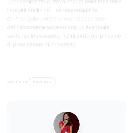
Il procedimento si trova ancora nella fase delle
indagini preliminari. Le responsabilità
dell’indagato potranno essere accertate
definitivamente soltanto con un’eventuale
sentenza irrevocabile, nel rispetto del principio
di presunzione di innocenza
MARSALA
ANCHE IN