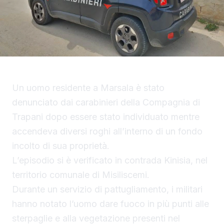
Un uomo residente a Marsala è stato
denunciato dai carabinieri della Compagnia di
Trapani dopo essere stato individuato mentre
accendeva diversi roghi all’interno di un fondo
incolto di sua proprietà.
L’episodio si è verificato in contrada Kinisia, nel
territorio comunale di Misiliscemi.
Durante un servizio di pattugliamento, i militari
hanno notato l’uomo dare fuoco in più punti alle
sterpaglie e alla vegetazione presenti nel