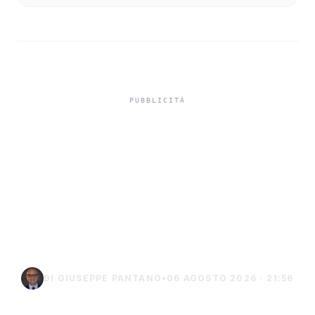
Isole minori, Schifani al
viaggio inaugurale del
traghetto della Regione
tra Porto Empedocle e
Lampedusa
DI GIUSEPPE PANTANO
•
06 AGOSTO 2026 · 21:56