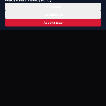
Policy
e nella
Privacy Policy
.
Rifiuta tutto
Personalizza
Accetta tutto
📬 NEWSLETTER RISOLUTO
Le notizie che contano, ogni mattina
nella tua casella.
Niente spam, solo cronaca, politica e cultura della Sicilia che
dovresti conoscere.
ISCRIVITI GRATIS