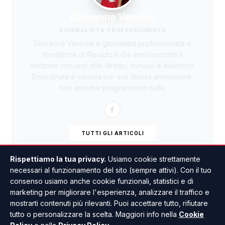
Giovanna Venezia
GIORNALISTA PROFESSIONISTA
Giovanna Venezia è giornalista professionista e
fondatrice di Risoluto.it. Da anni racconta il
territorio con uno stile diretto, curioso e autentico.
Disordinata e caotica per sua stessa ammissione,
non ama mai programmare nulla.
TUTTI GLI ARTICOLI
Rispettiamo la tua privacy.
Usiamo cookie strettamente
necessari al funzionamento del sito (sempre attivi). Con il tuo
consenso usiamo anche cookie funzionali, statistici e di
marketing per migliorare l'esperienza, analizzare il traffico e
mostrarti contenuti più rilevanti. Puoi accettare tutto, rifiutare
tutto o personalizzare la scelta. Maggiori info nella
Cookie