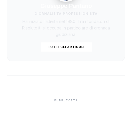
Giuseppe Pantano
GIORNALISTA PROFESSIONISTA
Ha iniziato l’attività nel 1980. Tra i fondatori di
Risoluto.it, si occupa in particolare di cronaca
giudiziaria.
TUTTI GLI ARTICOLI
Niente ombrelloni con
struttura fissa in spiaggia,