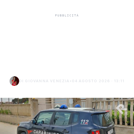
Misiliscemi, sorpreso
mentre incendia un
terreno: denunciato un
uomo di Marsala
DI GIOVANNA VENEZIA
•
04 AGOSTO 2026 · 13:11