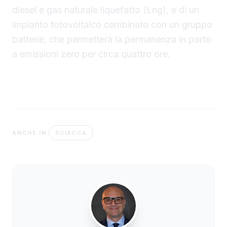
diesel e gas naturale liquefatto (Lng), e di un
impianto fotovoltaico combinato con un gruppo
batterie, che permetterà la permanenza in porto
a emissioni zero per circa quattro ore.
SCIACCA
ANCHE IN