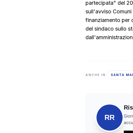
partecipata" del 202
sull'avviso Comuni p
finanziamento per c
del sindaco sullo st
dall'amministrazion
SANTA MA
ANCHE IN
Ris
RR
Gior
accur