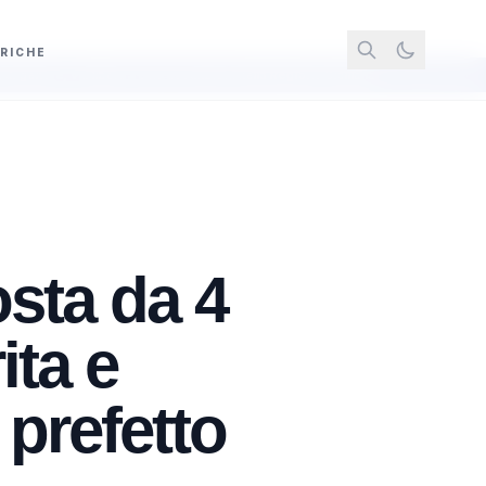
RICHE
 otto assunzioni nella Regione Siciliana
Meloni replica a Conte sulla Commi
osta da 4
ita e
 prefetto