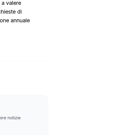
 a valere
chieste di
zione annuale
ire notizie