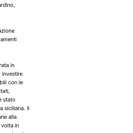
ardino,
azione
gamenti
rata in
 investire
bili con le
tati,
è stato
siciliana. Il
ie alla
volta in