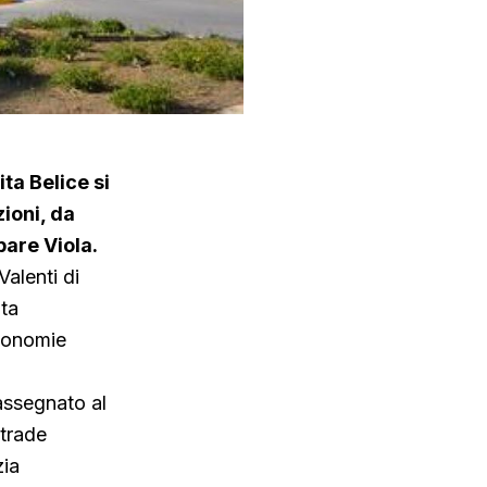
ta Belice si
zioni, da
pare Viola.
alenti di
nta
utonomie
 assegnato al
strade
zia