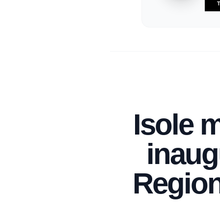
T
Isole m
inaugu
Region