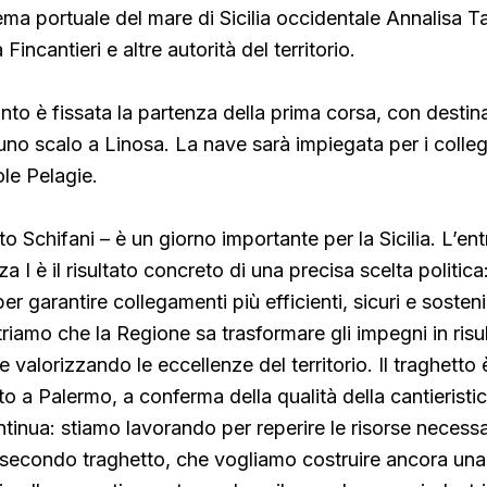
tema portuale del mare di Sicilia occidentale Annalisa T
Fincantieri e altre autorità del territorio.
to è fissata la partenza della prima corsa, con destin
o scalo a Linosa. La nave sarà impiegata per i colle
ole Pelagie.
o Schifani – è un giorno importante per la Sicilia. L’ent
a I è il risultato concreto di una precisa scelta politica:
per garantire collegamenti più efficienti, sicuri e sosteni
riamo che la Regione sa trasformare gli impegni in risul
e valorizzando le eccellenze del territorio. Il traghetto 
o a Palermo, a conferma della qualità della cantieristica 
inua: stiamo lavorando per reperire le risorse necessar
 secondo traghetto, che vogliamo costruire ancora una 