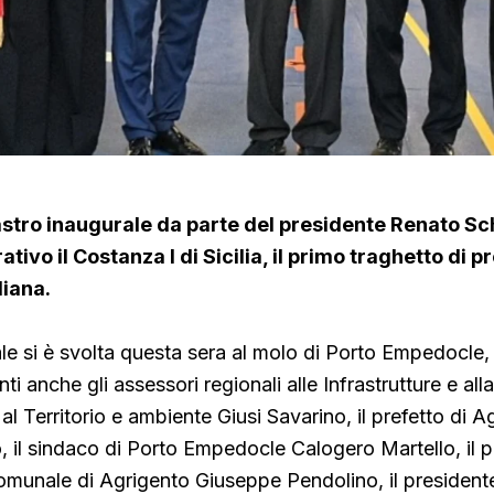
nastro inaugurale da parte del presidente Renato Sch
tivo il Costanza I di Sicilia, il primo traghetto di p
liana.
ale si è svolta questa sera al molo di Porto Empedocle, 
ti anche gli assessori regionali alle Infrastrutture e all
al Territorio e ambiente Giusi Savarino,
il prefetto di A
 il sindaco
di Porto Empedocle Calogero Martello, il p
omunale di Agrigento Giuseppe Pendolino, il president