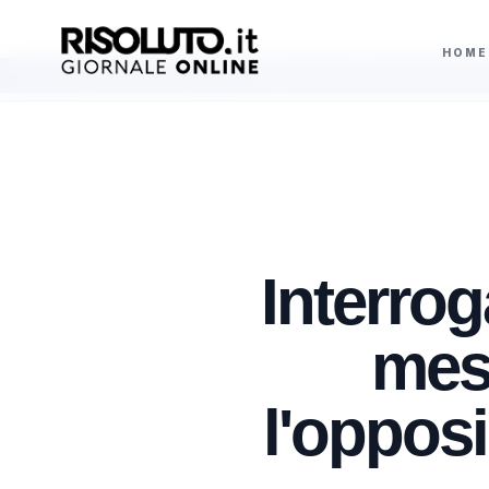
HOME
 favorevoli
Regolare lo sgombero di un canile abusivo a Sciacca, archiv
AGGIORNAMENTI
Interrog
mesi
l'opposi