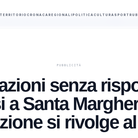
TERRITORIO
CRONACA
REGIONALI
POLITICA
CULTURA
SPORT
RUB
iata la posizione del comandante Navarra
Violenza di genere, via libera a
azioni senza risp
 a Santa Margher
zione si rivolge al