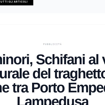
UTTI GLI ARTICOLI
inori, Schifani al
rale del traghett
e tra Porto Empe
Lampedusa