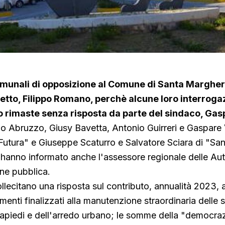
comunali di opposizione al Comune di Santa Margheri
efetto, Filippo Romano, perchè alcune loro interroga
o rimaste senza risposta da parte del sindaco, Gas
mo Abruzzo, Giusy Bavetta, Antonio Guirreri e Gaspare V
Futura" e Giuseppe Scaturro e Salvatore Sciara di "Sa
 hanno informato anche l'assessore regionale delle A
one pubblica.
ollecitano una risposta sul contributo, annualità 2023,
enti finalizzati alla manutenzione straordinaria delle 
iapiedi e dell'arredo urbano; le somme della "democra