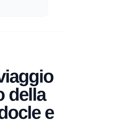
 viaggio
o della
docle e