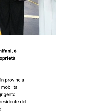
ifani, è
roprietà
in provincia
a mobilità
grigento
residente del
e