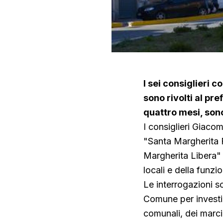
I sei consiglieri 
sono rivolti al pr
quattro mesi, son
I consiglieri Giaco
"Santa Margherita 
Margherita Libera"
locali e della funzi
Le interrogazioni s
Comune per investim
comunali, dei marc