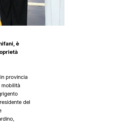
ifani, è
roprietà
in provincia
a mobilità
grigento
residente del
e
ardino,