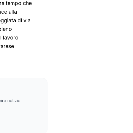
l maltempo che
uce alla
ggiata di via
pieno
l lavoro
varese
ire notizie