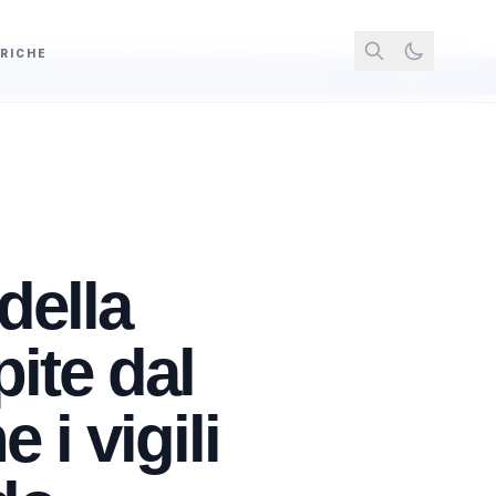
RICHE
e sociali al posto dell'immobile
La Cassazione annulla il rifiuto di invali
 della
pite dal
i vigili