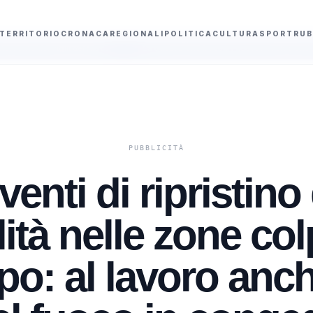
TERRITORIO
CRONACA
REGIONALI
POLITICA
CULTURA
SPORT
RUB
 fuoco
La Cassazione boccia l'accusa di elusione per la cessione di quot
venti di ripristino
tà nelle zone col
o: al lavoro anche 