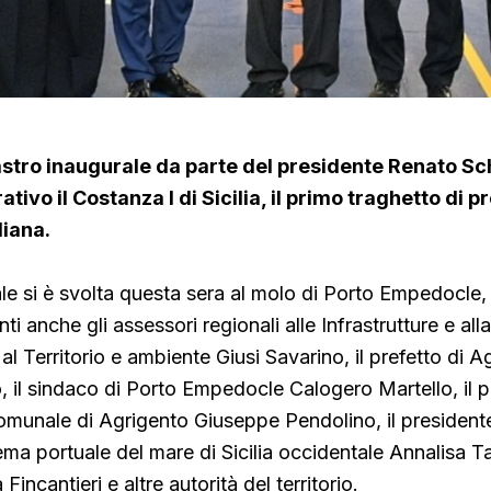
nastro inaugurale da parte del presidente Renato Sch
tivo il Costanza I di Sicilia, il primo traghetto di p
liana.
ale si è svolta questa sera al molo di Porto Empedocle, 
ti anche gli assessori regionali alle Infrastrutture e all
al Territorio e ambiente Giusi Savarino,
il prefetto di A
 il sindaco
di Porto Empedocle Calogero Martello, il p
omunale di Agrigento Giuseppe Pendolino, il president
tema portuale del mare di Sicilia occidentale Annalisa T
Fincantieri e altre autorità del territorio.