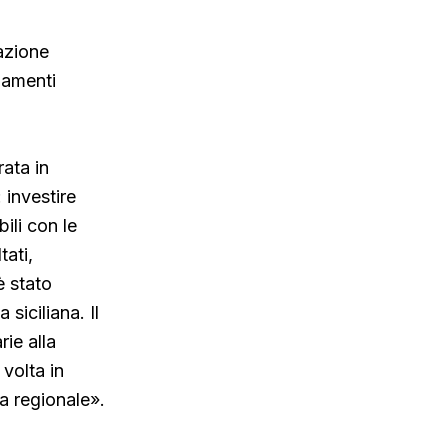
azione
gamenti
rata in
 investire
bili con le
tati,
è stato
siciliana. Il
ie alla
volta in
ia regionale».