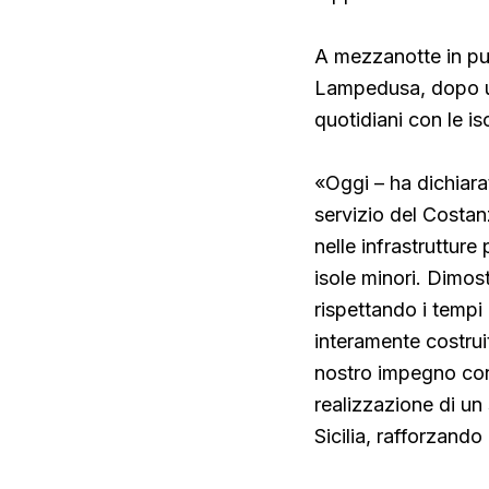
A mezzanotte in pun
Lampedusa, dopo un
quotidiani con le is
«Oggi – ha dichiarat
servizio del Costanz
nelle infrastrutture 
isole minori. Dimost
rispettando i tempi 
interamente costruit
nostro impegno cont
realizzazione di un
Sicilia, rafforzand