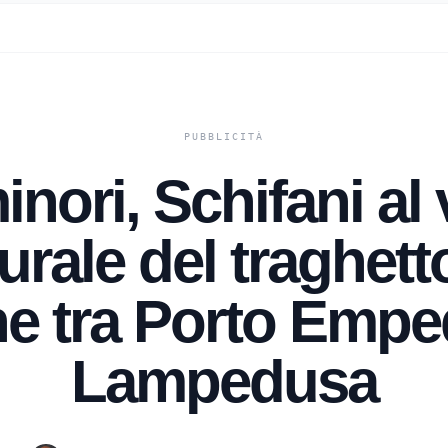
inori, Schifani al
rale del traghett
e tra Porto Empe
Lampedusa