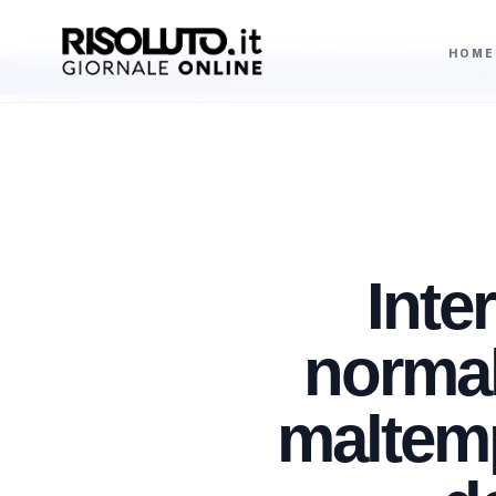
HOME
Cade un albero nella variante Foggia a Sciacca, intervento dei vigili del
AGGIORNAMENTI
Inter
normali
maltemp