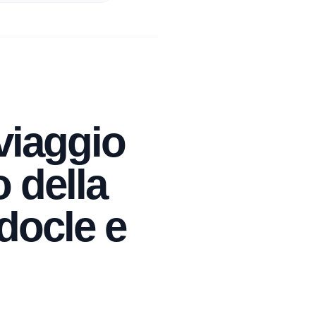
 viaggio
o della
docle e