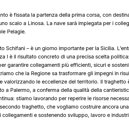
to è fissata la partenza della prima corsa, con destin
o scalo a Linosa. La nave sarà impiegata per i colle
ole Pelagie.
o Schifani – è un giorno importante per la Sicilia. L’ent
a I è il risultato concreto di una precisa scelta politica:
per garantire collegamenti più efficienti, sicuri e sosteni
riamo che la Regione sa trasformare gli impegni in risul
e valorizzando le eccellenze del territorio. Il traghetto 
o a Palermo, a conferma della qualità della cantieristica 
inua: stiamo lavorando per reperire le risorse necessar
 secondo traghetto, che vogliamo costruire ancora una 
o i collegamenti e sostenendo sviluppo, lavoro e industr