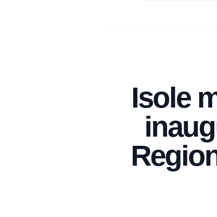
Isole m
inaugu
Region