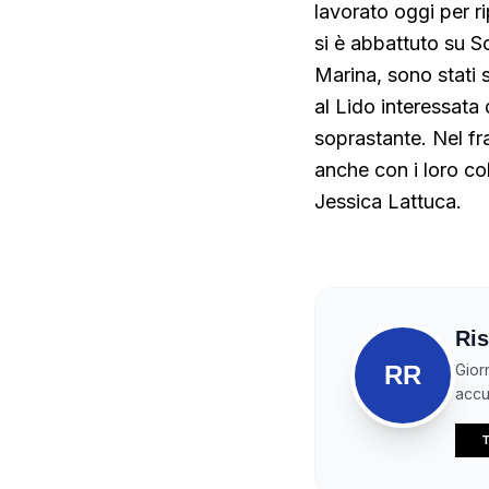
lavorato oggi per r
si è abbattuto su Sc
Marina, sono stati s
al Lido interessata
soprastante. Nel fr
anche con i loro col
Jessica Lattuca.
Ris
RR
Gior
accur
T