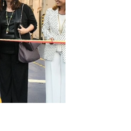
ifani, è
roprietà