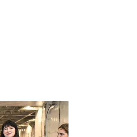
 viaggio
o della
docle e