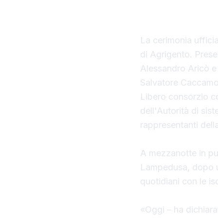
della Regione Sici
La cerimonia uffici
di Agrigento. Presen
Alessandro Aricò e 
Salvatore Caccamo,
Libero consorzio c
dell'Autorità di sis
rappresentanti della 
A mezzanotte in pun
Lampedusa, dopo un
quotidiani con le is
«Oggi – ha dichiarat