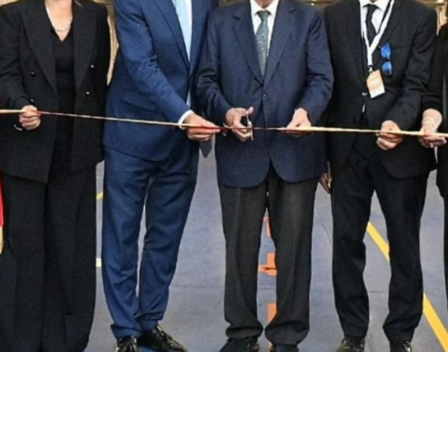
nastro inaugurale da parte del presidente Renato Sch
tivo il Costanza I di Sicilia, il primo traghetto di p