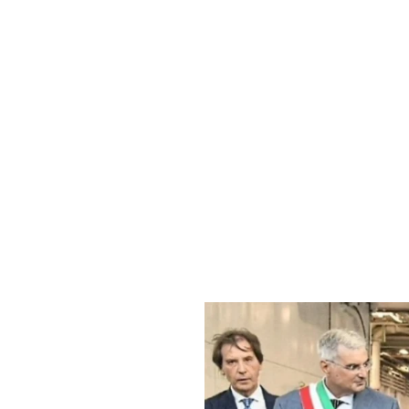
Isole m
inaugu
Region