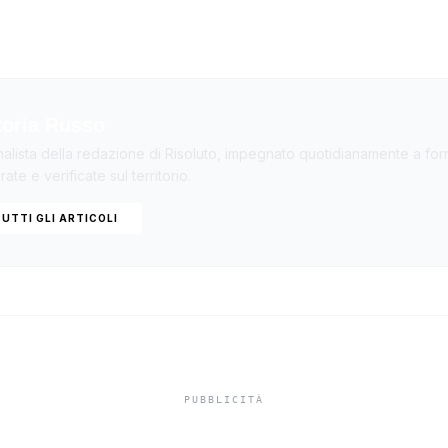
toria Russo
nalista della redazione di Risoluto, impegnato quotidianamente a forn
ate e verificate sul territorio.
UTTI GLI ARTICOLI