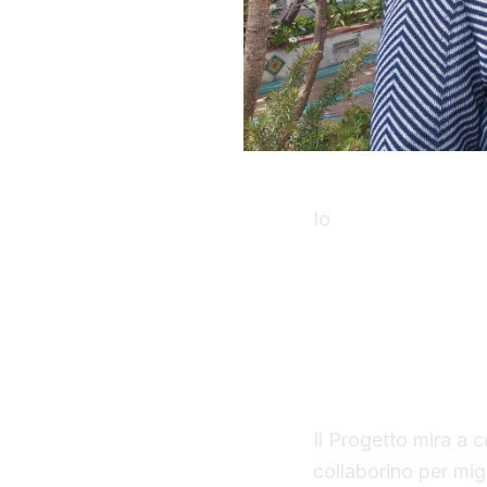
Io
Si è svolta ques
promossa dall'Ist
“Generazione scuo
tematico “Sosteni
dall’associazione 
e del Merito e in 
Deakin – Australia
Il Progetto mira a c
collaborino per mig