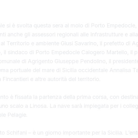
liana.
ale si è svolta questa sera al molo di Porto Empedocle, 
ti anche gli assessori regionali alle Infrastrutture e all
al Territorio e ambiente Giusi Savarino,
il prefetto di A
 il sindaco
di Porto Empedocle Calogero Martello, il p
omunale di Agrigento Giuseppe Pendolino, il president
tema portuale del mare di Sicilia occidentale Annalisa T
Fincantieri e altre autorità del territorio.
to è fissata la partenza della prima corsa, con destin
o scalo a Linosa. La nave sarà impiegata per i colle
ole Pelagie.
o Schifani – è un giorno importante per la Sicilia. L’ent