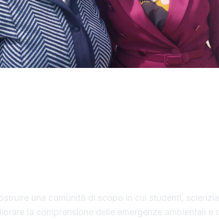
ta mattina, presso la Lega navale di Sciacca, l'inizi
ituto Comprensivo "Mariano Rossi" nell'ambito del
la in cammino con Globe”. Il progetto propone l’a
bilità ambientale e transizione ecologica”, promos
Globe Italia, in co progettazione con il Ministero de
collaborazione con un team di ricercatori dell’Univer
.
ostruire una comunità di scopo in cui studenti, scienziati
liorare la comprensione delle emergenze ambientali e c