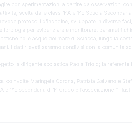
agire con sperimentazioni a partire da osservazioni con
L’attività, scelta dalle classi 1^A e 1^E Scuola Secondaria
prevede protocolli d’indagine, sviluppate in diverse fasi
re Idrologia per evidenziare e monitorare, parametri chi
astiche nelle acque del mare di Sciacca, lungo la cost
i. I dati rilevati saranno condivisi con la comunità sci
getto la dirigente scolastica Paola Triolo; la referent
assi coinvolte Maringela Corona, Patrizia Galvano e Ste
^A e 1^E secondaria di 1^ Grado e l’associazione "Plasti
Guard