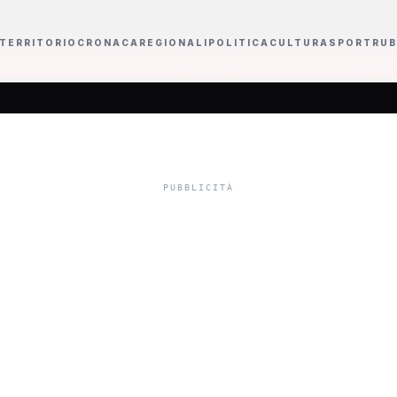
TERRITORIO
CRONACA
REGIONALI
POLITICA
CULTURA
SPORT
RUB
access prime time
Il mondo dell'informazione si reinventa tra acquisizioni 
riano Rossi" di 
la Giornata del ma
getto "Globe" (vi