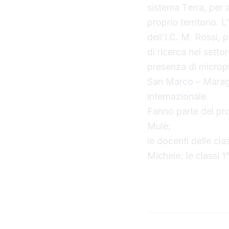
sistema Terra, per 
proprio territorio. 
dell’I.C. M. Rossi, 
di ricerca nel setto
presenza di micropl
San Marco – Maragan
internazionale.
Fanno parte del pro
Mulè;
le docenti delle cl
Michele; le classi 1
▶ YouTube