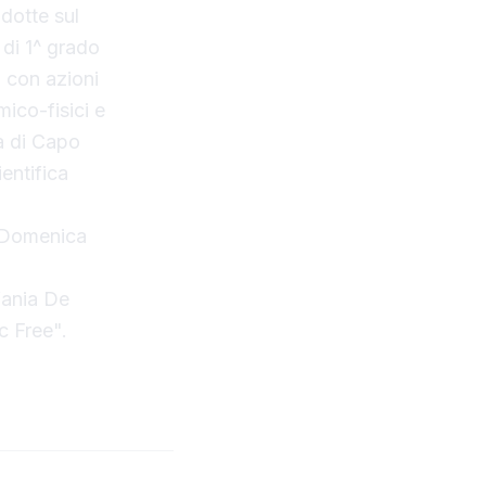
dotte sul
 di 1^ grado
, con azioni
mico-fisici e
a di Capo
entifica
e Domenica
fania De
c Free".
a su YouTube