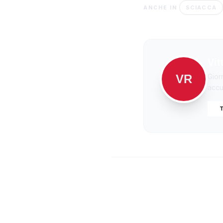
SCIACCA
ANCHE IN
Vit
VR
Gior
accur
T