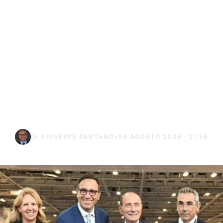
inori, Schifani al
rale del traghett
e tra Porto Empe
Lampedusa
DI GIUSEPPE PANTANO
•
06 AGOSTO 2026 · 21:56