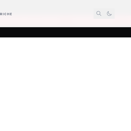
RICHE
e sfide digitali
Ombrelloni piantati sulla spiaggia e ganci di ferro pericol
Sciacca
re con il
deo)