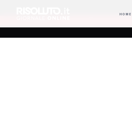
HOME
da Kahlo
Gerry Scotti compie 70 anni e la Ruota della Fortuna trionfa in 
AGGIORNAMENTI
La “Ma
celebra 
pro