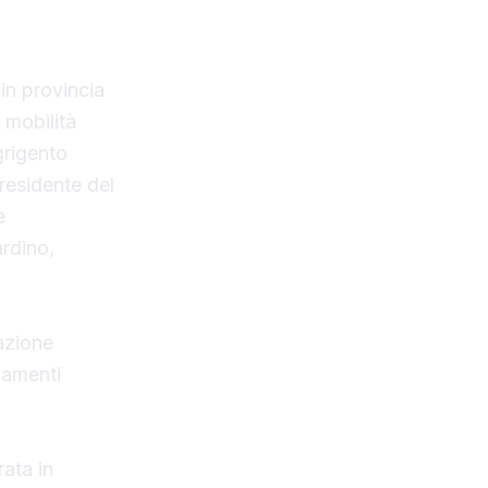
in provincia
a mobilità
grigento
residente del
e
ardino,
azione
gamenti
rata in