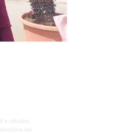
ativa
 progetto
mbito
so
ll’Istruzione
sità di
 e cittadini,
limatiche del