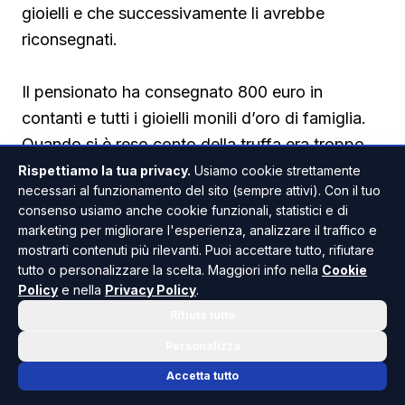
gioielli e che successivamente li avrebbe
riconsegnati.
Il pensionato ha consegnato 800 euro in
contanti e tutti i gioielli monili d’oro di famiglia.
Quando si è reso conto della truffa era troppo
tardi e non ha potuto fare altro che denunciare
Rispettiamo la tua privacy.
Usiamo cookie strettamente
necessari al funzionamento del sito (sempre attivi). Con il tuo
tutto alle forze dell'ordine.
consenso usiamo anche cookie funzionali, statistici e di
marketing per migliorare l'esperienza, analizzare il traffico e
mostrarti contenuti più rilevanti. Puoi accettare tutto, rifiutare
tutto o personalizzare la scelta. Maggiori info nella
Cookie
Policy
e nella
Privacy Policy
.
Rifiuta tutto
PALMA DI MONTECHIARO
ANCHE IN
Personalizza
Accetta tutto