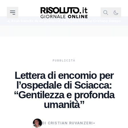
 un gommone è il regista nisseno Cristiano Giamporcaro
Anche quest’anno 
Lettera di encomio per
l’ospedale di Sciacca:
“Gentilezza e profonda
umanità”
DI CRISTIAN RUVANZERI
•