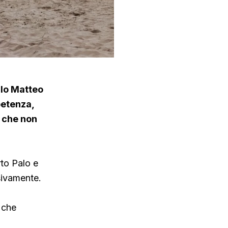
llo Matteo
petenza,
a che non
rto Palo e
sivamente.
 che