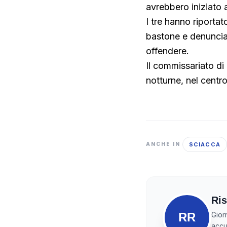
avrebbero iniziato 
I tre hanno riportat
bastone e denunciat
offendere.
Il commissariato di 
notturne, nel centro
SCIACCA
ANCHE IN
Ris
RR
Gior
accur