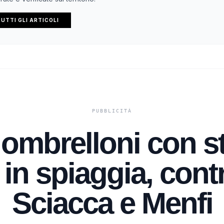
UTTI GLI ARTICOLI
 ombrelloni con st
 in spiaggia, contr
Sciacca e Menfi