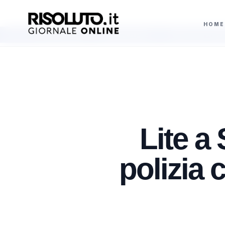
HOME
raggiose davanti a 2500 pellegrini
Motoscafo si ribalta e affonda al largo
AGGIORNAMENTI
Lite a
polizia 