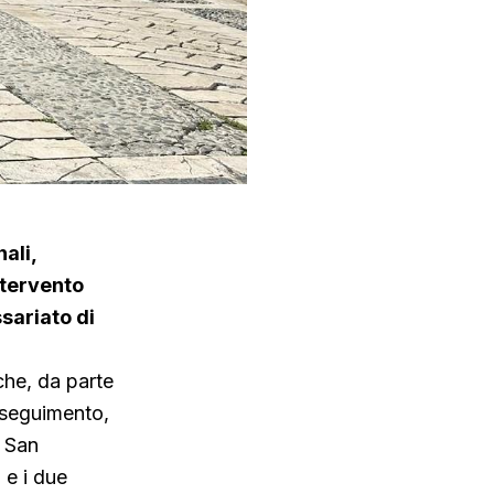
ali,
ntervento
sariato di
che, da parte
inseguimento,
i San
 e i due