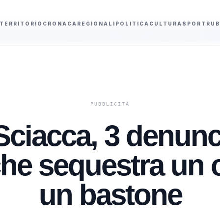
TERRITORIO
CRONACA
REGIONALI
POLITICA
CULTURA
SPORT
RUB
 di Maragani a Sciacca, salvati sei occupanti dai bagnini
Ginevra Taddeucc
 Sciacca, 3 denunc
che sequestra un c
un bastone