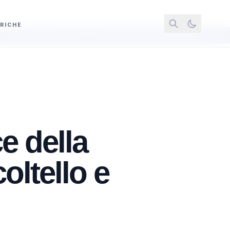
RICHE
i vince l'oro nella 5 km di fondo agli Europei di Parigi, bronzo per Pozzobon
e della
oltello e