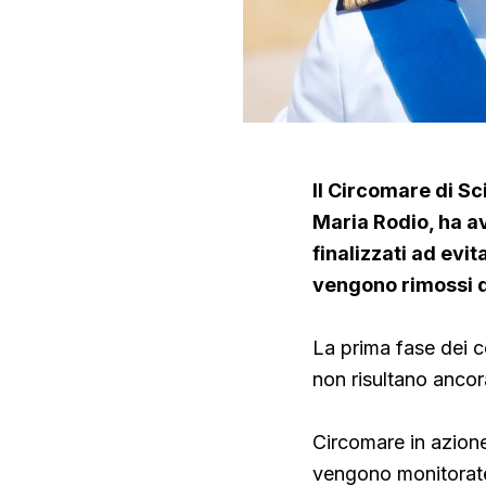
Il Circomare di Sc
Maria Rodio, ha av
finalizzati ad evi
vengono rimossi d
La prima fase dei co
non risultano anco
Circomare in azione
vengono monitorate