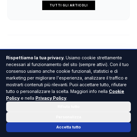
TUTTI GLI ARTICOLI
Rispettiamo la tua privacy.
Usiamo cookie strettamente
necessari al funzionamento del sito (sempre attivi). Con il tuo
consenso usiamo anche cookie funzionali, statistici e di
Restituiti durante la notte
marketing per migliorare l'esperienza, analizzare il traffico e
i tre sup che erano stati
mostrarti contenuti più rilevanti. Puoi accettare tutto, rifiutare
tutto o personalizzare la scelta. Maggiori info nella
Cookie
rubati a Sciaccamare
Policy
e nella
Privacy Policy
.
Rifiuta tutto
Personalizza
DI GIUSEPPE PANTANO
•
22 LUGLIO 2026 · 18:19
Accetta tutto