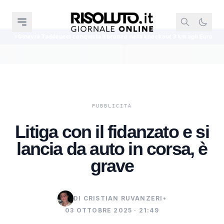
nquista il bronzo nella knockout 3 km agli Europei di fondo di Parigi
Sc
Litiga con il fidanzato e si
lancia da auto in corsa, è
grave
DI CRISTIAN RUVANZERI
•
03 OTTOBRE 2025 · 21:49