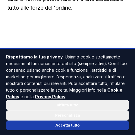
tutto alle forze dell'ordine.
PALMA DI MONTECHIARO
ANCHE IN
Rispettiamo la tua privacy.
Usiamo cookie strettamente
necessari al funzionamento del sito (sempre attivi). Con il tuo
consenso usiamo anche cookie funzionali, statistici e di
marketing per migliorare l'esperienza, analizzare il traffico e
mostrarti contenuti più rilevanti. Puoi accettare tutto, rifiutare
tutto o personalizzare la scelta. Maggiori info nella
Cookie
Policy
e nella
Privacy Policy
.
Rifiuta tutto
Personalizza
Giuseppe Pantano
GIORNALISTA PROFESSIONISTA
Accetta tutto
Ha iniziato l’attività nel 1980. Tra i fondatori di