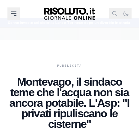
clisti a Lanzo Torinese dopo un diverbio in strada
Mattarella su Marcinel
Montevago, il sindaco
teme che l'acqua non sia
ancora potabile. L'Asp: "I
privati ripuliscano le
cisterne"