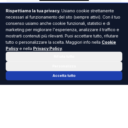
Rispettiamo la tua privacy.
Usiamo cookie strettamente
necessari al funzionamento del sito (sempre attivi). Con il tuo
consenso usiamo anche cookie funzionali, statistici e di
marketing per migliorare l'esperienza, analizzare il traffico e
mostrarti contenuti più rilevanti. Puoi accettare tutto, rifiutare
tutto o personalizzare la scelta. Maggiori info nella
Cookie
Policy
e nella
Privacy Policy
.
Rifiuta tutto
Personalizza
Accetta tutto
📬 NEWSLETTER RISOLUTO
Le notizie che contano, ogni mattina
nella tua casella.