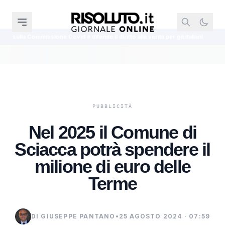
ione Covid e difende il diritto alla verità per gli italiani
Nazionale, Manc
Nel 2025 il Comune di
Sciacca potrà spendere il
milione di euro delle
Terme
DI GIUSEPPE PANTANO
•
25 AGOSTO 2024 · 07:59