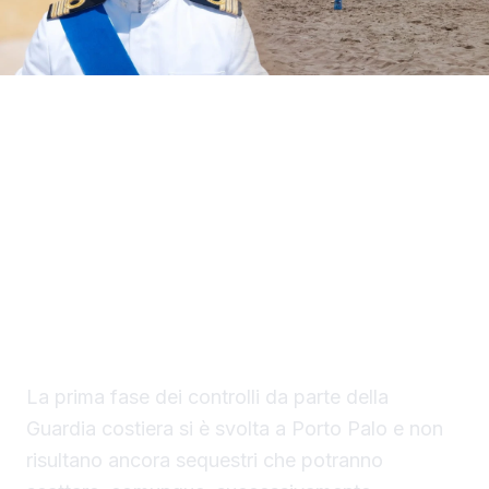
Il Circomare di Sciacca con il nuovo
comandante, il tenente di vascello Matteo
Maria Rodio, ha avviato una serie di controlli,
lungo il litorale di competenza, finalizzati ad
evitare la collocazione di ombrelloni con
struttura fissa che non vengono rimossi
durante la stagione estiva.
La prima fase dei controlli da parte della
Guardia costiera si è svolta a Porto Palo e non
risultano ancora sequestri che potranno