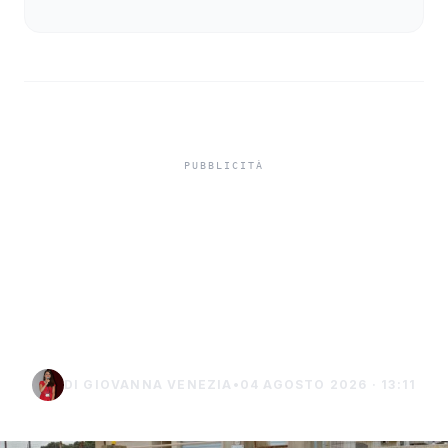
Misiliscemi, sorpreso
mentre incendia un
terreno: denunciato un
uomo di Marsala
DI GIOVANNA VENEZIA
•
04 AGOSTO 2026 · 13:11