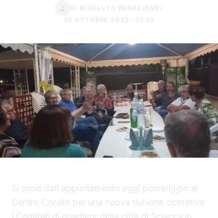
DI RISOLUTO REDAZIONE
•
25 OTTOBRE 2023 · 21:32
Si sono dati appuntamento oggi pomeriggio al
Centro Corallo per una nuova riunione operativa
i Comitati di quartiere della città di Sciacca in