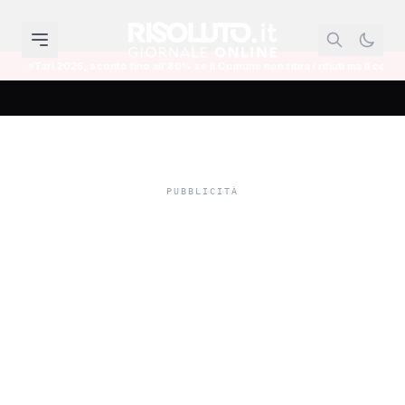
o all'80% se il Comune non ritira i rifiuti ma il contribuente deve provare il diss
Ospedale di Sciacca,
pronti i comitati di
quartiere alla
mobilitazione del 10
novembre