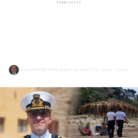
Niente ombrelloni con
struttura fissa in spiaggia,
controlli a Sciacca e
Menfi
DI GIUSEPPE PANTANO
•
06 AGOSTO 2026 · 10:24