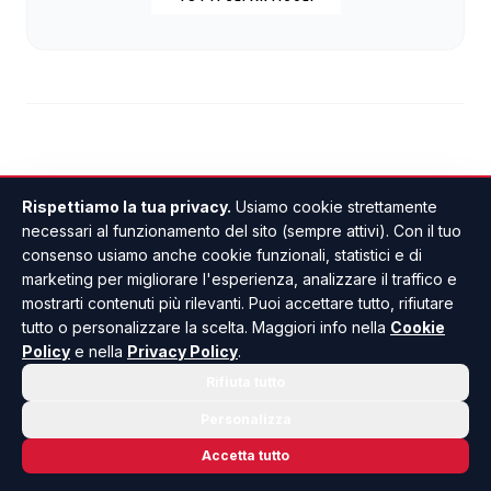
Rispettiamo la tua privacy.
Usiamo cookie strettamente
necessari al funzionamento del sito (sempre attivi). Con il tuo
Restituiti durante la notte
consenso usiamo anche cookie funzionali, statistici e di
i tre sup che erano stati
marketing per migliorare l'esperienza, analizzare il traffico e
mostrarti contenuti più rilevanti. Puoi accettare tutto, rifiutare
rubati a Sciaccamare
tutto o personalizzare la scelta. Maggiori info nella
Cookie
Policy
e nella
Privacy Policy
.
Rifiuta tutto
DI GIUSEPPE PANTANO
•
22 LUGLIO 2026 · 18:19
Personalizza
Accetta tutto
VIDEO