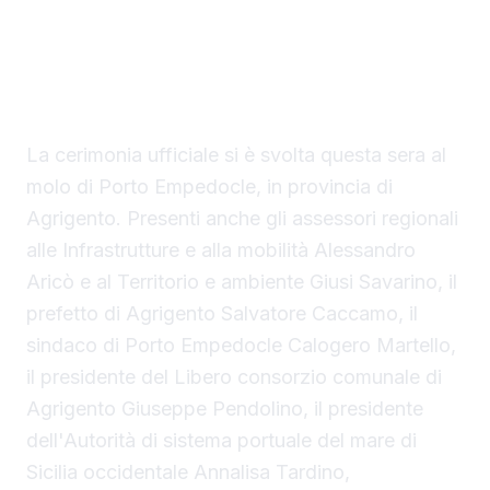
ufficialmente operativo il Costanza I di
Sicilia, il primo traghetto di proprietà della
Regione Siciliana.
La cerimonia ufficiale si è svolta questa sera al
molo di Porto Empedocle, in provincia di
Agrigento. Presenti anche gli assessori regionali
alle Infrastrutture e alla mobilità Alessandro
Aricò e al Territorio e ambiente Giusi Savarino,
il
prefetto di Agrigento Salvatore Caccamo, il
sindaco
di Porto Empedocle Calogero Martello,
il presidente del Libero consorzio comunale di
Agrigento Giuseppe Pendolino, il presidente
dell'Autorità di sistema portuale del mare di
Sicilia occidentale Annalisa Tardino,