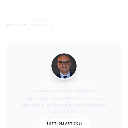
SCIACCA
ANCHE IN
Giuseppe Pantano
GIORNALISTA PROFESSIONISTA
Ha iniziato l’attività nel 1980. Tra i fondatori di
Risoluto.it, si occupa in particolare di cronaca
giudiziaria.
TUTTI GLI ARTICOLI