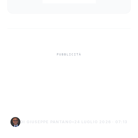
Truffa del finto
carabiniere da 40 mila
euro a Palma di
Montechiaro
DI GIUSEPPE PANTANO
•
24 LUGLIO 2026 · 07:13