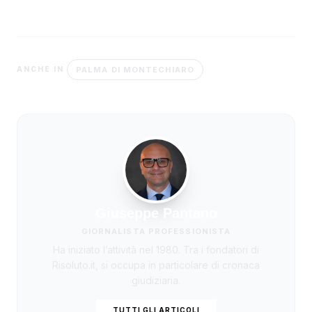
PALMA DI MONTECHIARO
ANCHE IN
Giuseppe Pantano
GIORNALISTA PROFESSIONISTA
Ha iniziato l’attività nel 1980. Tra i fondatori di
Risoluto.it, si occupa in particolare di cronaca
giudiziaria.
TUTTI GLI ARTICOLI