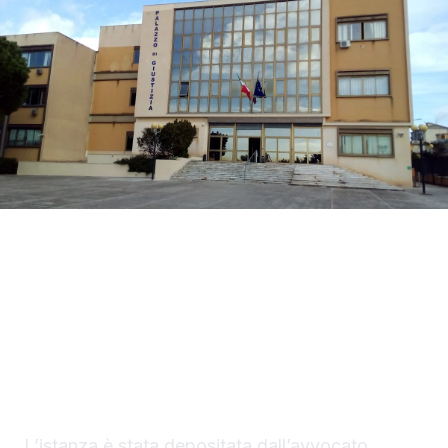
La difesa di Mario Di Benedetto, di 38 anni, di
Sciacca, indagato per tentato omicidio, ha
chiesto al gip i domiciliari con braccialetto
elettronico in una casa nella disponibilità del
saccense, a Burgio.
L’istanza è stata depositata dall’avvocato