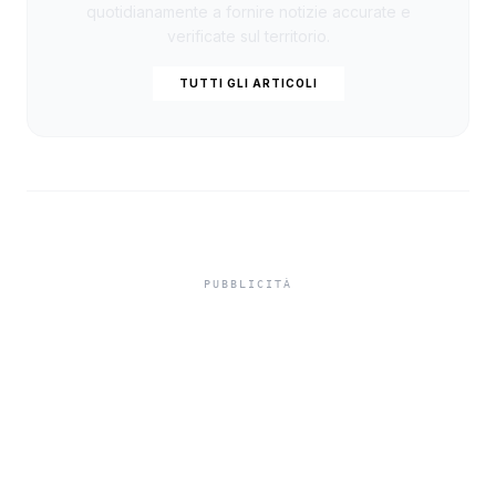
quotidianamente a fornire notizie accurate e
verificate sul territorio.
TUTTI GLI ARTICOLI
Isole minori, Schifani al
viaggio inaugurale del
traghetto della Regione
tra Porto Empedocle e
Lampedusa