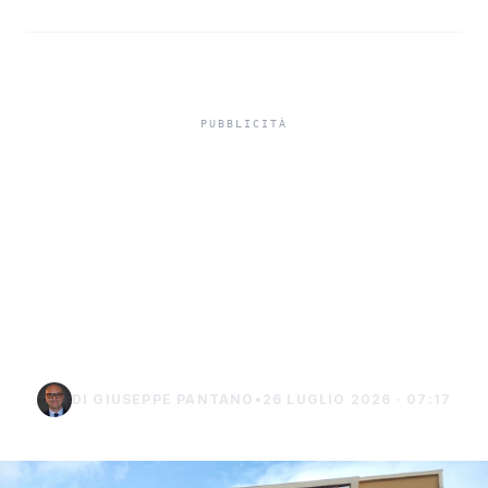
In carcere indagato per
tentato omicidio,
indagato di Sciacca
chiede i domiciliari a
Burgio
DI GIUSEPPE PANTANO
•
26 LUGLIO 2026 · 07:17