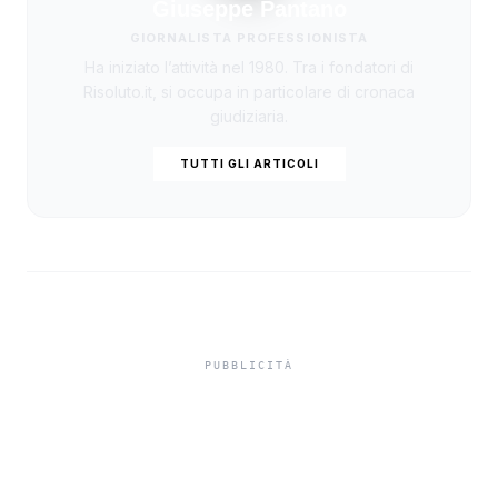
Giuseppe Pantano
GIORNALISTA PROFESSIONISTA
Ha iniziato l’attività nel 1980. Tra i fondatori di
Risoluto.it, si occupa in particolare di cronaca
giudiziaria.
TUTTI GLI ARTICOLI
Misiliscemi, sorpreso
mentre incendia un