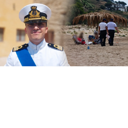
Il Circomare di Sciacca con il nuovo
comandante, il tenente di vascello Matteo
Maria Rodio, ha avviato una serie di controlli,
lungo il litorale di competenza, finalizzati ad
evitare la collocazione di ombrelloni con
struttura fissa che non vengono rimossi