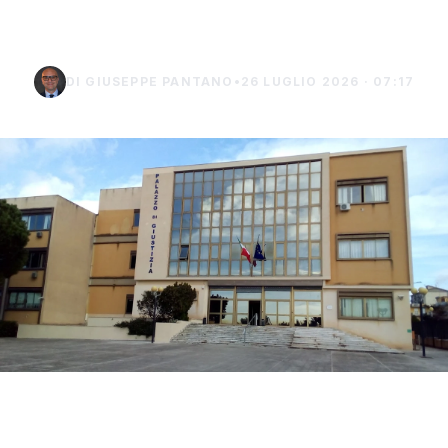
Burgio
DI GIUSEPPE PANTANO
•
26 LUGLIO 2026 · 07:17
La difesa di Mario Di Benedetto, di 38 anni, di