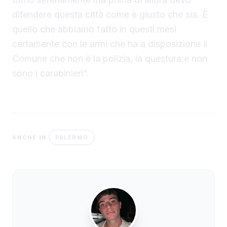
difendere questa città come è giusto che sia. È
quello che abbiamo fatto in questi mesi
certamente con le armi che ha a disposizione il
Comune che non è la polizia, la questura e non
sono i carabinieri”.
PALERMO
ANCHE IN