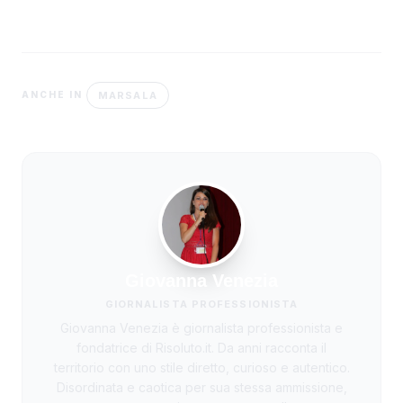
MARSALA
ANCHE IN
Giovanna Venezia
GIORNALISTA PROFESSIONISTA
Giovanna Venezia è giornalista professionista e
fondatrice di Risoluto.it. Da anni racconta il
territorio con uno stile diretto, curioso e autentico.
Disordinata e caotica per sua stessa ammissione,