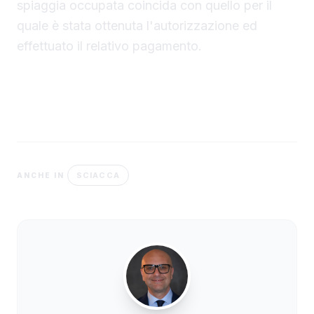
spiaggia occupata coincida con quello per il
quale è stata ottenuta l'autorizzazione ed
effettuato il relativo pagamento.
SCIACCA
ANCHE IN