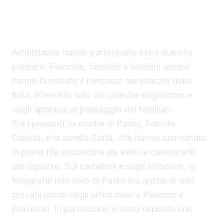
via Spinuzza. Per il delitto è stato fermato
Gaetano Maranzano, un giovane palermitano
del quartiere Zen.
All’iniziativa hanno partecipato circa duemila
persone. Fiaccole, candele e telefoni accesi
hanno illuminato il percorso nel silenzio della
folla, interrotto solo da qualche singhiozzo e
dagli applausi al passaggio dei familiari.
Tra i presenti, la madre di Paolo, Fabiola
Galioto, e la sorella Sofia, che hanno camminato
in prima fila circondate da amici e conoscenti
del ragazzo. Sui cartelloni e sugli striscioni, le
fotografie non solo di Paolo ma anche di altri
giovani uccisi negli ultimi mesi a Palermo e
provincia. In particolare, è stato esposto uno