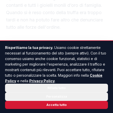
contanti e tutti i gioielli monili d’oro di famiglia.
Quando si è reso conto della truffa era troppo
tardi e non ha potuto fare altro che denunciare
tutto alle forze dell'ordine.
Rispettiamo la tua privacy.
Usiamo cookie strettamente
necessari al funzionamento del sito (sempre attivi). Con il tuo
consenso usiamo anche cookie funzionali, statistici e di
marketing per migliorare l'esperienza, analizzare il traffico e
PALMA DI MONTECHIARO
ANCHE IN
mostrarti contenuti più rilevanti. Puoi accettare tutto, rifiutare
tutto o personalizzare la scelta. Maggiori info nella
Cookie
Policy
e nella
Privacy Policy
.
Rifiuta tutto
Personalizza
Accetta tutto