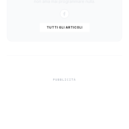
non ama mai programmare nulla.
TUTTI GLI ARTICOLI
In carcere indagato per
tentato omicidio,
indagato di Sciacca
chiede i domiciliari a