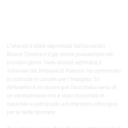
Sciacca, indagato per tentato omicidio, ha
chiesto al gip i domiciliari con braccialetto
elettronico in una casa nella disponibilità del
saccense, a Burgio.
L’istanza è stata depositata dall’avvocato
Mauro Tirnetta e il gip dovrà pronunciarsi nei
prossimi giorni. Nelle scorse settimane il
Tribunale del Riesame di Palermo ha confermato
la custodia in carcere per l'indagato. Di
Benedetto è in carcere per l’accoltellamento di
un ventisettenne che è stato ricoverato in
ospedale e sottoposto ad intervento chirurgico
per le ferite riportate.