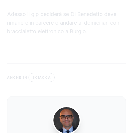
Adesso il gip deciderà se Di Benedetto deve
rimanere in carcere o andare ai domiciliari con
braccialetto elettronico a Burgio.
SCIACCA
ANCHE IN