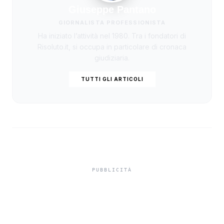
Giuseppe Pantano
GIORNALISTA PROFESSIONISTA
Ha iniziato l’attività nel 1980. Tra i fondatori di
Risoluto.it, si occupa in particolare di cronaca
giudiziaria.
TUTTI GLI ARTICOLI
Truffa del finto
carabiniere da 40 mila