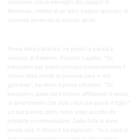
striscione con le immagini dei ragazzi di
Monreale, vittime di un altro tragico episodio di
▶ Short
violenza avvenuto lo scorso aprile.
Guarda su YouTube
Prima della partenza, ha preso la parola il
sindaco di Palermo, Roberto Lagalla. “So
benissimo per averlo provato personalmente il
dolore della morte di persone care in età
giovanile”, ha detto il primo cittadino. “So
benissimo quale sia il dolore, afflizione, il senso
di smarrimento che vive colui che perde il figlio”.
Le sue parole, però, sono state accolte da
proteste e contestazioni. Dalla folla si sono
levate urla. Il sindaco ha replicato: “Io a casa ci
torno serenamente ma prima di allora devo