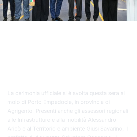
Con il taglio del nastro inaugurale da parte
del presidente Renato Schifani, è
ufficialmente operativo il Costanza I di
Sicilia, il primo traghetto di proprietà della
Regione Siciliana.
La cerimonia ufficiale si è svolta questa sera al
molo di Porto Empedocle, in provincia di
Agrigento. Presenti anche gli assessori regionali
alle Infrastrutture e alla mobilità Alessandro
Aricò e al Territorio e ambiente Giusi Savarino,
il