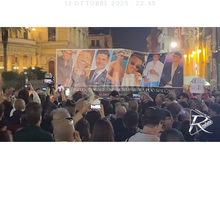
12 OTTOBRE 2025 · 22:45
Una lunga scia di luci ha attraversato il cuore
di Palermo questa sera. Da piazza Politeama
è partita una fiaccolata per ricordare Paolo
Taormina, il 21enne ucciso la notte scorsa in