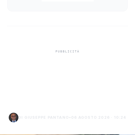
Niente ombrelloni con
struttura fissa in spiaggia,
controlli a Sciacca e
Menfi
DI GIUSEPPE PANTANO
•
06 AGOSTO 2026 · 10:24