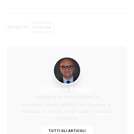
SCIACCA
ANCHE IN
Giuseppe Pantano
GIORNALISTA PROFESSIONISTA
Ha iniziato l’attività nel 1980. Tra i fondatori di
Risoluto.it, si occupa in particolare di cronaca
giudiziaria.
TUTTI GLI ARTICOLI