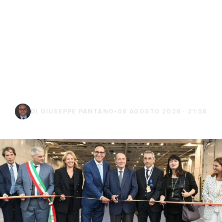
Isole minori, Schifani al
viaggio inaugurale del
traghetto della Regione
tra Porto Empedocle e
Lampedusa
DI GIUSEPPE PANTANO
•
06 AGOSTO 2026 · 21:56