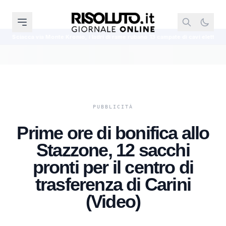
e Kronio, i ladri di rame rubano 13 campate di cavi elettrici
Curriculum fa
Prime ore di bonifica allo
Stazzone, 12 sacchi
pronti per il centro di
trasferenza di Carini
(Video)