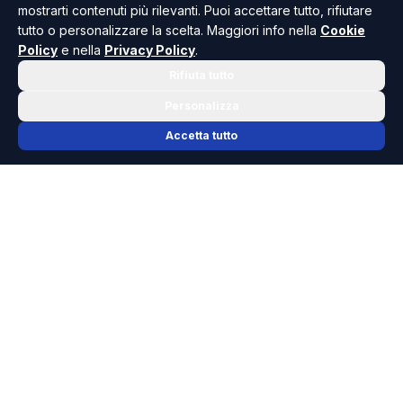
mostrarti contenuti più rilevanti. Puoi accettare tutto, rifiutare
tutto o personalizzare la scelta. Maggiori info nella
Cookie
Policy
e nella
Privacy Policy
.
Rifiuta tutto
Personalizza
Accetta tutto
📬 NEWSLETTER RISOLUTO
Le notizie che contano, ogni mattina
nella tua casella.
Niente spam, solo cronaca, politica e cultura della Sicilia che
dovresti conoscere.