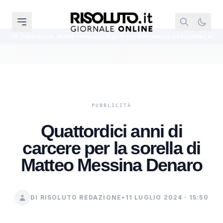
e, Martin conquista la pole position davanti a Fernandez e Ogura
Marsal
Quattordici anni di
carcere per la sorella di
Matteo Messina Denaro
DI RISOLUTO REDAZIONE
•
11 LUGLIO 2024 · 15:50