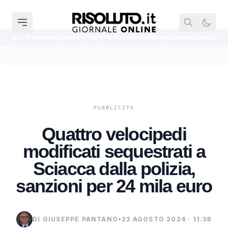
onquista il bronzo nei 100 metri ai Mondiali Under 20 di Eugene
Cattolica 
Quattro velocipedi
modificati sequestrati a
Sciacca dalla polizia,
sanzioni per 24 mila euro
DI GIUSEPPE PANTANO
•
23 AGOSTO 2024 · 11:38