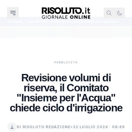
ende i controlli e accusa Sanchez di esagerare
Diana Bianchedi nominata 
Revisione volumi di
riserva, il Comitato
"Insieme per l'Acqua"
chiede ciclo d'irrigazione
DI RISOLUTO REDAZIONE
•
22 LUGLIO 2024 · 08:49