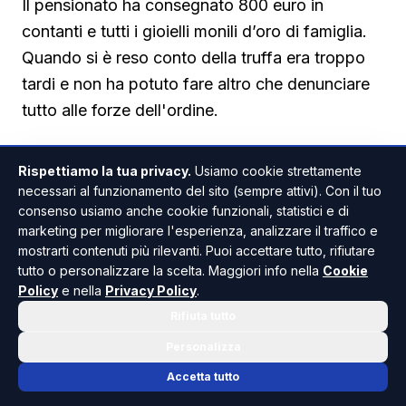
Il pensionato ha consegnato 800 euro in
contanti e tutti i gioielli monili d’oro di famiglia.
Quando si è reso conto della truffa era troppo
tardi e non ha potuto fare altro che denunciare
tutto alle forze dell'ordine.
Rispettiamo la tua privacy.
Usiamo cookie strettamente
necessari al funzionamento del sito (sempre attivi). Con il tuo
consenso usiamo anche cookie funzionali, statistici e di
marketing per migliorare l'esperienza, analizzare il traffico e
mostrarti contenuti più rilevanti. Puoi accettare tutto, rifiutare
PALMA DI MONTECHIARO
ANCHE IN
tutto o personalizzare la scelta. Maggiori info nella
Cookie
Policy
e nella
Privacy Policy
.
Rifiuta tutto
Personalizza
Accetta tutto