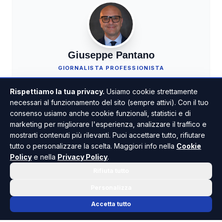
Giuseppe Pantano
GIORNALISTA PROFESSIONISTA
Ha iniziato l’attività nel 1980. Tra i fondatori di
Rispettiamo la tua privacy.
Usiamo cookie strettamente
Risoluto.it, si occupa in particolare di cronaca
necessari al funzionamento del sito (sempre attivi). Con il tuo
giudiziaria.
consenso usiamo anche cookie funzionali, statistici e di
marketing per migliorare l'esperienza, analizzare il traffico e
TUTTI GLI ARTICOLI
mostrarti contenuti più rilevanti. Puoi accettare tutto, rifiutare
tutto o personalizzare la scelta. Maggiori info nella
Cookie
Policy
e nella
Privacy Policy
.
Rifiuta tutto
Personalizza
Accetta tutto