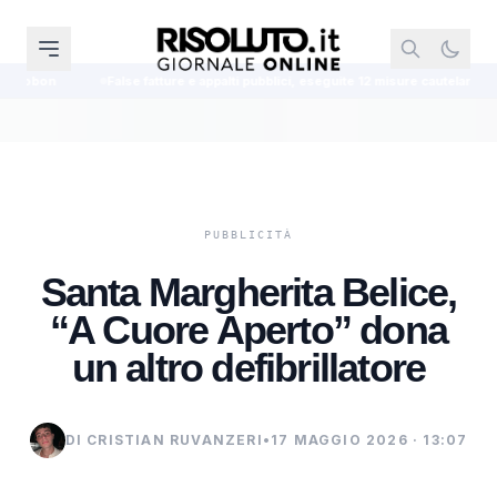
False fatture e appalti pubblici, eseguite 12 misure cautelari
Detenuto ni
Santa Margherita Belice,
“A Cuore Aperto” dona
un altro defibrillatore
DI CRISTIAN RUVANZERI
•
17 MAGGIO 2026 · 13:07