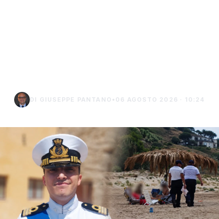
Niente ombrelloni con
struttura fissa in spiaggia,
controlli a Sciacca e
Menfi
DI GIUSEPPE PANTANO
•
06 AGOSTO 2026 · 10:24