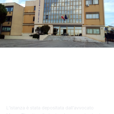
La difesa di Mario Di Benedetto, di 38 anni, di
Sciacca, indagato per tentato omicidio, ha
chiesto al gip i domiciliari con braccialetto
elettronico in una casa nella disponibilità del
saccense, a Burgio.
L’istanza è stata depositata dall’avvocato