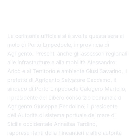
ufficialmente operativo il Costanza I di
Sicilia, il primo traghetto di proprietà della
Regione Siciliana.
La cerimonia ufficiale si è svolta questa sera al
molo di Porto Empedocle, in provincia di
Agrigento. Presenti anche gli assessori regionali
alle Infrastrutture e alla mobilità Alessandro
Aricò e al Territorio e ambiente Giusi Savarino,
il
prefetto di Agrigento Salvatore Caccamo, il
sindaco
di Porto Empedocle Calogero Martello,
il presidente del Libero consorzio comunale di
Agrigento Giuseppe Pendolino, il presidente
dell'Autorità di sistema portuale del mare di
Sicilia occidentale Annalisa Tardino,
rappresentanti della Fincantieri e altre autorità