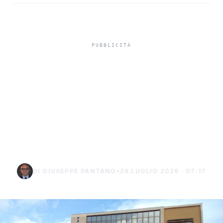
In carcere indagato per
tentato omicidio,
indagato di Sciacca
chiede i domiciliari a
Burgio
DI GIUSEPPE PANTANO
•
26 LUGLIO 2026 · 07:17