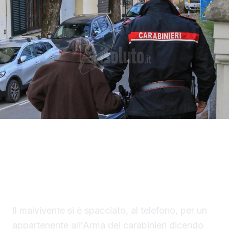
Un finto carabiniere ha portato via denaro e
gioielli per un valore di 40 mila euro a un
settantaduenne di Palma di Montechiaro.
Il malvivente si è spacciato, al telefono, per un
appartenente all'Arma dei carabinieri dicendo