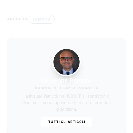
SCIACCA
ANCHE IN
Giuseppe Pantano
GIORNALISTA PROFESSIONISTA
Ha iniziato l’attività nel 1980. Tra i fondatori di
Risoluto.it, si occupa in particolare di cronaca
giudiziaria.
TUTTI GLI ARTICOLI