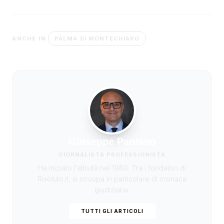
PALMA DI MONTECHIARO
ANCHE IN
Giuseppe Pantano
GIORNALISTA PROFESSIONISTA
Ha iniziato l’attività nel 1980. Tra i fondatori di
Risoluto.it, si occupa in particolare di cronaca
giudiziaria.
TUTTI GLI ARTICOLI