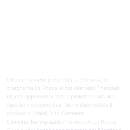
provvedimento amministrativo, il decreto di
finanziamento delle risorse assegnate, ha
autorizzato l’avvio delle procedure di
affidamento per l’esecuzione dei lavori
associati all’installazione di sistemi
semaforici, rifacimento del tappetino
stradale e messa in sicurezza della viabilità
urbana a Menfi per un importo pari a 98.000
euro.
Gli emendamenti presentati dall'onorevole
Margherita La Rocca al ddl Interventi finanziari
urgenti approvati all'Ars si proiettano ora alla
fase tecnico/esecutiva. Ne ha dato notizia il
sindaco di Menfi, Vito Clemente.
Clemente ha ringraziato l’onorevole La Rocca