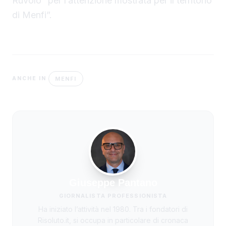
Ruvolo “per l’attenzione mostrata per il territorio
di Menfi”.
MENFI
ANCHE IN
Giuseppe Pantano
GIORNALISTA PROFESSIONISTA
Ha iniziato l’attività nel 1980. Tra i fondatori di
Risoluto.it, si occupa in particolare di cronaca