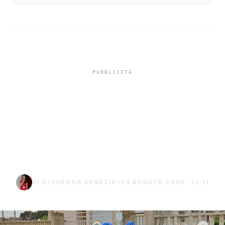
Misiliscemi, sorpreso
mentre incendia un
terreno: denunciato un
uomo di Marsala
DI GIOVANNA VENEZIA
•
04 AGOSTO 2026 · 13:11