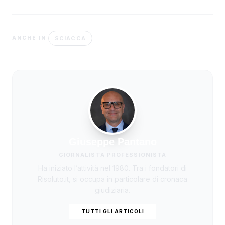
SCIACCA
ANCHE IN
Giuseppe Pantano
GIORNALISTA PROFESSIONISTA
Ha iniziato l’attività nel 1980. Tra i fondatori di
Risoluto.it, si occupa in particolare di cronaca
giudiziaria.
TUTTI GLI ARTICOLI