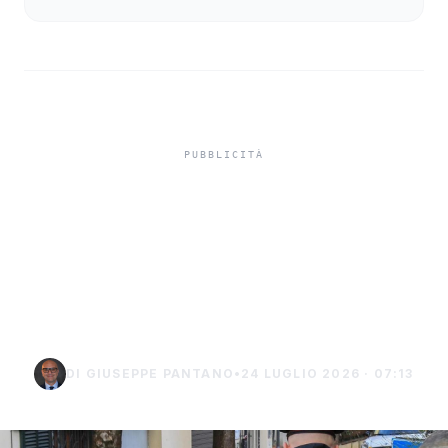
Truffa del finto
carabiniere da 40 mila
euro a Palma di
Montechiaro
DI GIUSEPPE PANTANO
•
24 LUGLIO 2026 · 07:13