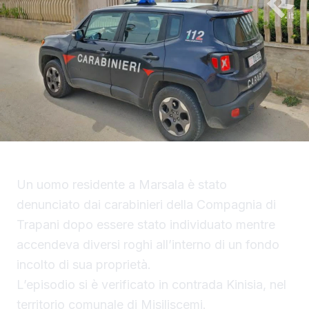
Un uomo residente a Marsala è stato
denunciato dai carabinieri della Compagnia di
Trapani dopo essere stato individuato mentre
accendeva diversi roghi all’interno di un fondo
incolto di sua proprietà.
L’episodio si è verificato in contrada Kinisia, nel
territorio comunale di Misiliscemi.