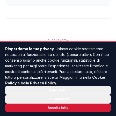
Rispettiamo la tua privacy.
Usiamo cookie strettamente
Restituiti durante la notte
necessari al funzionamento del sito (sempre attivi). Con il tuo
i tre sup che erano stati
consenso usiamo anche cookie funzionali, statistici e di
marketing per migliorare l'esperienza, analizzare il traffico e
rubati a Sciaccamare
mostrarti contenuti più rilevanti. Puoi accettare tutto, rifiutare
tutto o personalizzare la scelta. Maggiori info nella
Cookie
Policy
e nella
Privacy Policy
.
DI GIUSEPPE PANTANO
•
22 LUGLIO 2026 · 18:19
Rifiuta tutto
Personalizza
Accetta tutto
VIDEO