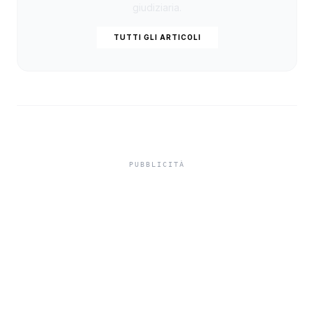
giudiziaria.
TUTTI GLI ARTICOLI
Isole minori, Schifani al
viaggio inaugurale del
traghetto della Regione
tra Porto Empedocle e
Lampedusa