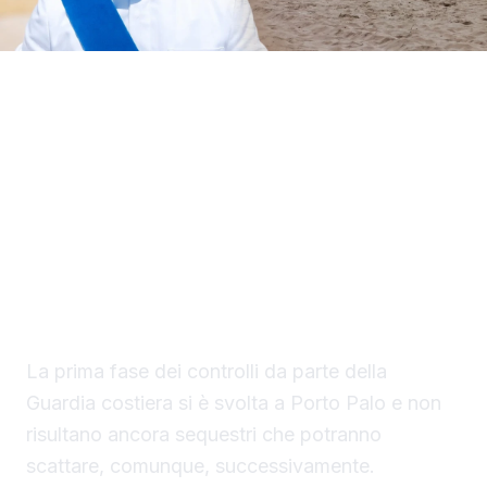
Il Circomare di Sciacca con il nuovo
comandante, il tenente di vascello Matteo
Maria Rodio, ha avviato una serie di controlli,
lungo il litorale di competenza, finalizzati ad
evitare la collocazione di ombrelloni con
struttura fissa che non vengono rimossi
durante la stagione estiva.
La prima fase dei controlli da parte della
Guardia costiera si è svolta a Porto Palo e non
risultano ancora sequestri che potranno
scattare, comunque, successivamente.