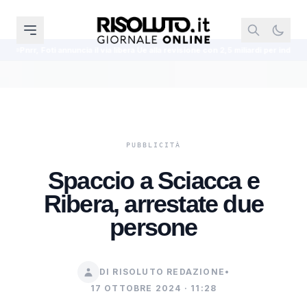
 il via libera Ue alla revisione con 2,5 miliardi per industria e case popolari
Spaccio a Sciacca e
Ribera, arrestate due
persone
DI RISOLUTO REDAZIONE
•
17 OTTOBRE 2024 · 11:28