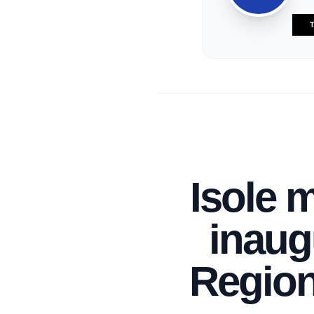
T
Isole m
inaugu
Region