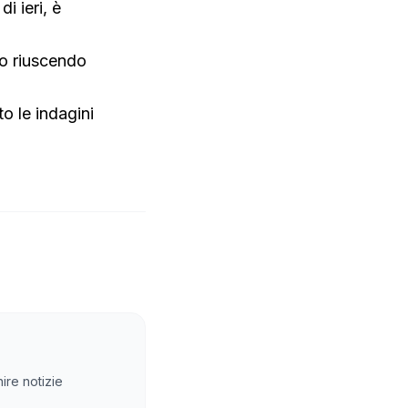
i ieri, è
so riuscendo
o le indagini
ire notizie