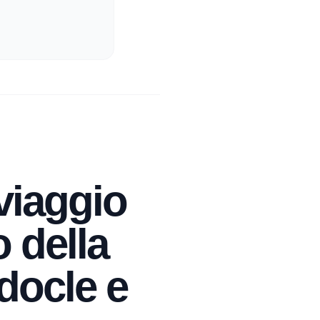
 viaggio
o della
docle e