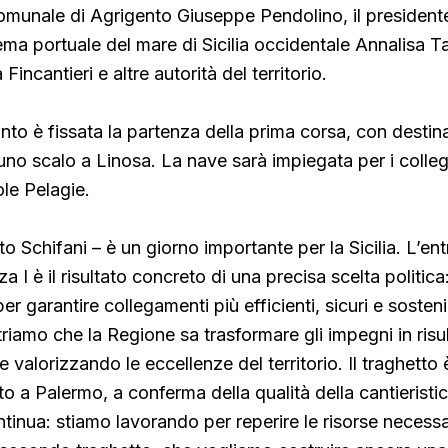
omunale di Agrigento Giuseppe Pendolino, il president
tema portuale del mare di Sicilia occidentale Annalisa T
Fincantieri e altre autorità del territorio.
to è fissata la partenza della prima corsa, con destin
o scalo a Linosa. La nave sarà impiegata per i colle
ole Pelagie.
o Schifani – è un giorno importante per la Sicilia. L’ent
a I è il risultato concreto di una precisa scelta politica:
per garantire collegamenti più efficienti, sicuri e sosteni
riamo che la Regione sa trasformare gli impegni in risul
e valorizzando le eccellenze del territorio. Il traghetto 
o a Palermo, a conferma della qualità della cantieristica 
inua: stiamo lavorando per reperire le risorse necessar