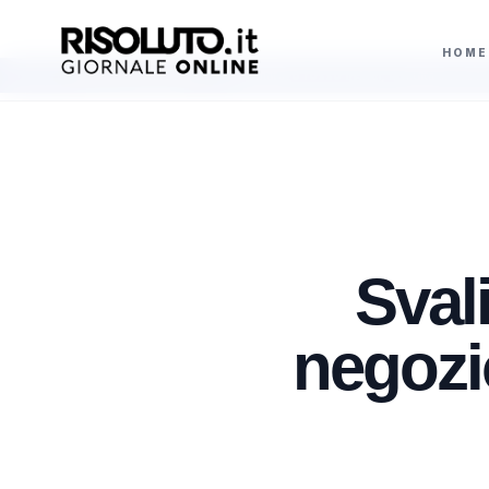
HOME
pecifico
Semaforo rosso in bici, la multa arriva fino a 665 euro ma senz
AGGIORNAMENTI
Svali
negozio