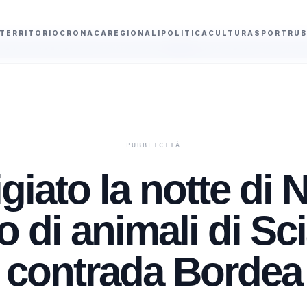
TERRITORIO
CRONACA
REGIONALI
POLITICA
CULTURA
SPORT
RUB
a decurtazione punti
“Violenza sessuale in piazza Carmine a Sciacca”, al 
giato la notte di 
 di animali di Sc
contrada Bordea