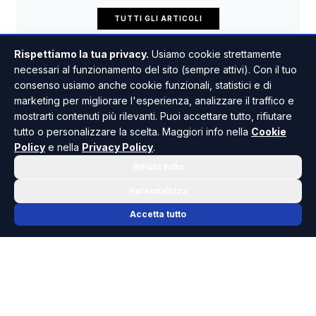
TUTTI GLI ARTICOLI
Rispettiamo la tua privacy.
Usiamo cookie strettamente
necessari al funzionamento del sito (sempre attivi). Con il tuo
consenso usiamo anche cookie funzionali, statistici e di
marketing per migliorare l'esperienza, analizzare il traffico e
mostrarti contenuti più rilevanti. Puoi accettare tutto, rifiutare
tutto o personalizzare la scelta. Maggiori info nella
Cookie
Policy
e nella
Privacy Policy
.
Rifiuta tutto
Personalizza
Accetta tutto
📬 NEWSLETTER RISOLUTO
Le notizie che contano, ogni mattina