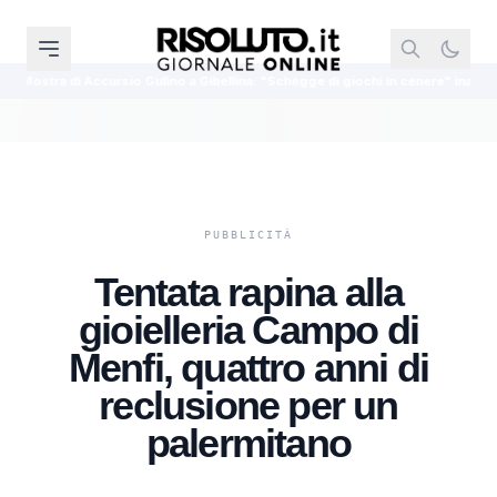
io Gulino a Gibellina: "Schegge di giochi in cenere" inaugura l'8 agosto
Tentata rapina alla
gioielleria Campo di
Menfi, quattro anni di
reclusione per un
palermitano