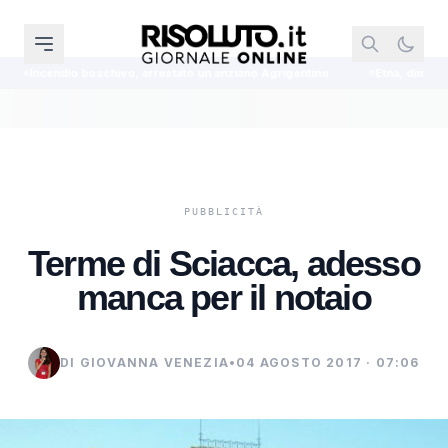
ivo, arrestato un anziano Agrigentino
Etna, diminuisce l'intensità dell'
Terme di Sciacca, adesso
manca per il notaio
DI GIOVANNA VENEZIA
•
04 AGOSTO 2017 · 07:06