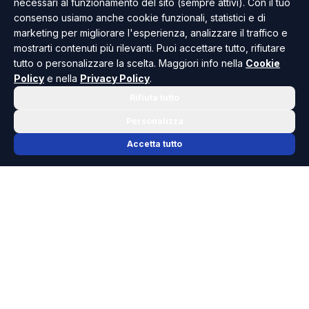
necessari al funzionamento del sito (sempre attivi). Con il tuo
consenso usiamo anche cookie funzionali, statistici e di
marketing per migliorare l'esperienza, analizzare il traffico e
mostrarti contenuti più rilevanti. Puoi accettare tutto, rifiutare
tutto o personalizzare la scelta. Maggiori info nella
Cookie
Policy
e nella
Privacy Policy
.
Rifiuta tutto
Personalizza
Accetta tutto
📬 NEWSLETTER RISOLUTO
Le notizie che contano, ogni mattina
nella tua casella.
Niente spam, solo cronaca, politica e cultura della Sicilia che
dovresti conoscere.