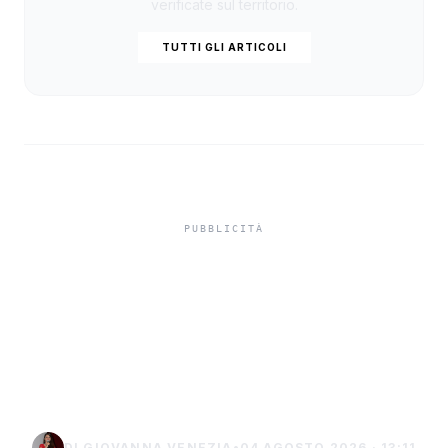
verificate sul territorio.
TUTTI GLI ARTICOLI
Misiliscemi, sorpreso
mentre incendia un
terreno: denunciato un
uomo di Marsala
DI GIOVANNA VENEZIA
•
04 AGOSTO 2026 · 13:11