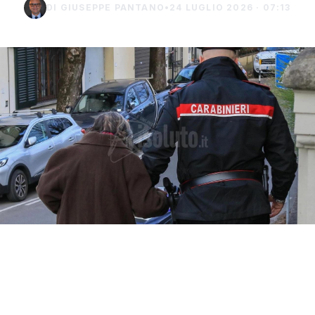
DI GIUSEPPE PANTANO
•
24 LUGLIO 2026 · 07:13
Un finto carabiniere ha portato via denaro e
gioielli per un valore di 40 mila euro a un
settantaduenne di Palma di Montechiaro.