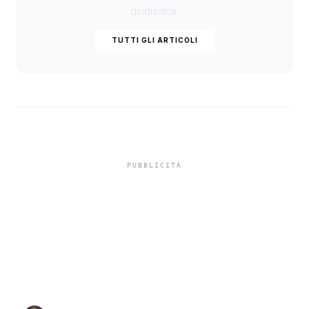
giudiziaria.
TUTTI GLI ARTICOLI
Truffa del finto
carabiniere da 40 mila
euro a Palma di
Montechiaro