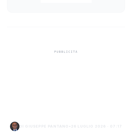
In carcere indagato per
tentato omicidio,
indagato di Sciacca
chiede i domiciliari a
Burgio
DI GIUSEPPE PANTANO
•
26 LUGLIO 2026 · 07:17