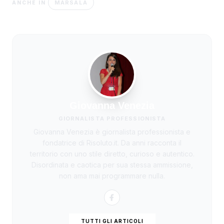
MARSALA
ANCHE IN
Giovanna Venezia
GIORNALISTA PROFESSIONISTA
Giovanna Venezia è giornalista professionista e
fondatrice di Risoluto.it. Da anni racconta il
territorio con uno stile diretto, curioso e autentico.
Disordinata e caotica per sua stessa ammissione,
non ama mai programmare nulla.
TUTTI GLI ARTICOLI