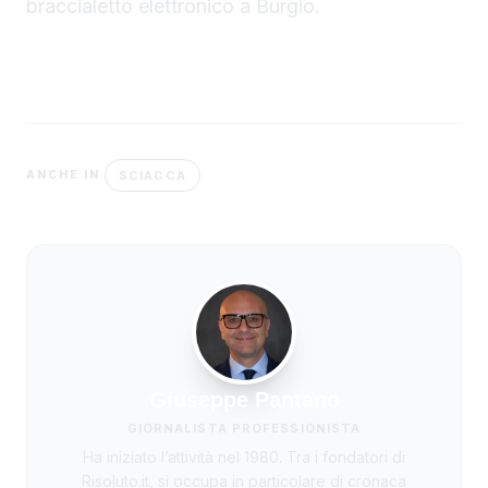
braccialetto elettronico a Burgio.
SCIACCA
ANCHE IN
Giuseppe Pantano
GIORNALISTA PROFESSIONISTA
Ha iniziato l’attività nel 1980. Tra i fondatori di
Risoluto.it, si occupa in particolare di cronaca