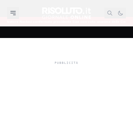
si confermato presidente Siae con voto unanime delle Commissioni Cultura
Terme di Sciacca. Domani
a Palermo nuovo vertice
Armao-Valenti. Siamo
ormai al braccio di ferro
tra Regione e Comune