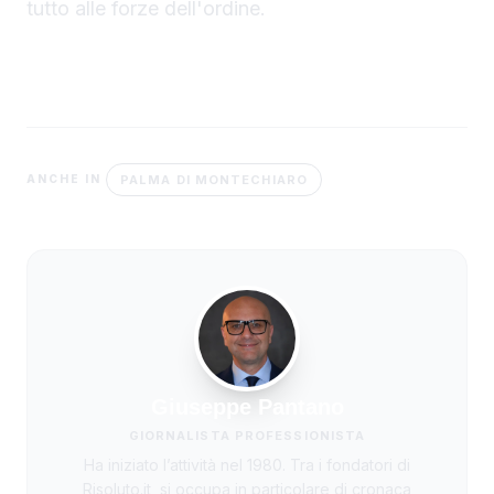
tutto alle forze dell'ordine.
PALMA DI MONTECHIARO
ANCHE IN
Giuseppe Pantano
GIORNALISTA PROFESSIONISTA
Ha iniziato l’attività nel 1980. Tra i fondatori di
Risoluto.it, si occupa in particolare di cronaca