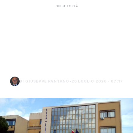
In carcere indagato per
tentato omicidio,
indagato di Sciacca
chiede i domiciliari a
Burgio
DI GIUSEPPE PANTANO
•
26 LUGLIO 2026 · 07:17