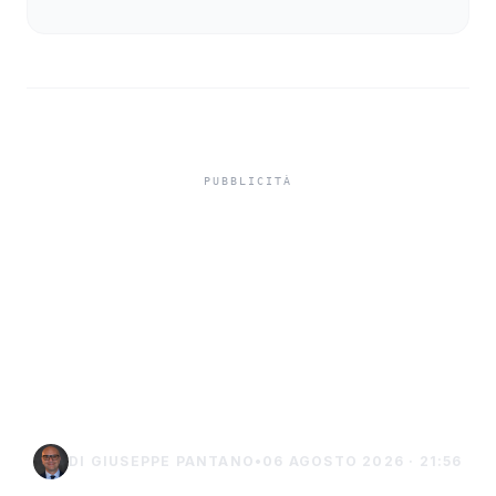
Isole minori, Schifani al
viaggio inaugurale del
traghetto della Regione
tra Porto Empedocle e
Lampedusa
DI GIUSEPPE PANTANO
•
06 AGOSTO 2026 · 21:56