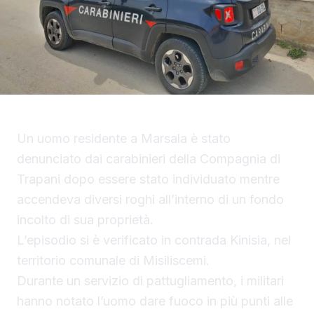
Un uomo residente a Marsala è stato
denunciato dai carabinieri della Compagnia di
Trapani dopo essere stato individuato mentre
accendeva diversi roghi all’interno di un fondo
incolto di sua proprietà.
L’episodio si è verificato in contrada Kinisia, nel
territorio comunale di Misiliscemi.
Durante un servizio di pattugliamento, i militari
hanno notato l’uomo dare fuoco in più punti alle