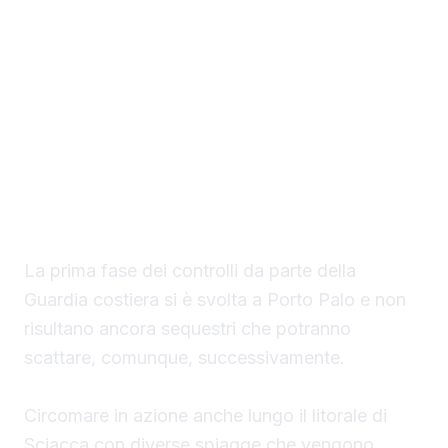
Il Circomare di Sciacca con il nuovo
comandante, il tenente di vascello Matteo
Maria Rodio, ha avviato una serie di controlli,
lungo il litorale di competenza, finalizzati ad
evitare la collocazione di ombrelloni con
struttura fissa che non vengono rimossi
durante la stagione estiva.
La prima fase dei controlli da parte della
Guardia costiera si è svolta a Porto Palo e non
risultano ancora sequestri che potranno
scattare, comunque, successivamente.
Circomare in azione anche lungo il litorale di
Sciacca con diverse spiagge che vengono