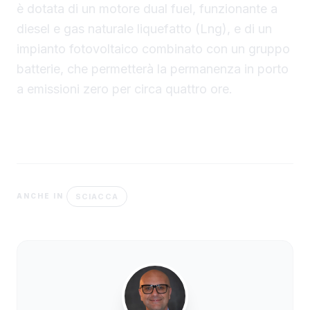
è dotata di un motore dual fuel, funzionante a
diesel e gas naturale liquefatto (Lng), e di un
impianto fotovoltaico combinato con un gruppo
batterie, che permetterà la permanenza in porto
a emissioni zero per circa quattro ore.
SCIACCA
ANCHE IN