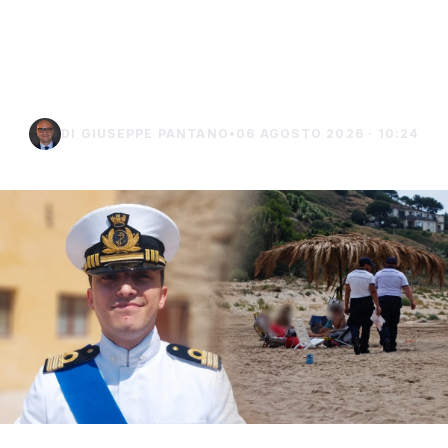
struttura fissa in spiaggia,
controlli a Sciacca e
Menfi
DI GIUSEPPE PANTANO
•
06 AGOSTO 2026 · 10:24