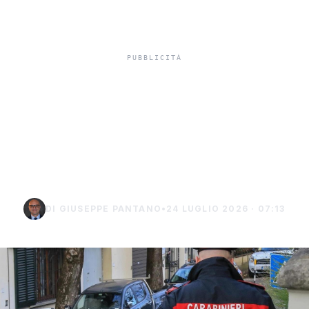
Truffa del finto
carabiniere da 40 mila
euro a Palma di
Montechiaro
DI GIUSEPPE PANTANO
•
24 LUGLIO 2026 · 07:13