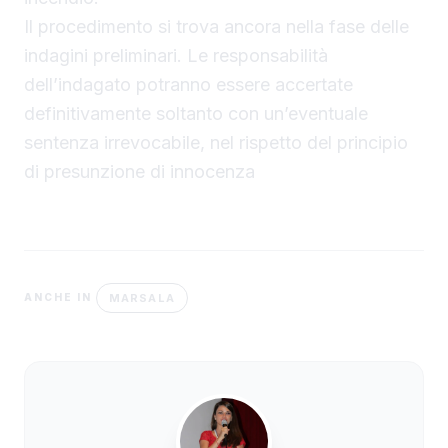
Il procedimento si trova ancora nella fase delle
indagini preliminari. Le responsabilità
dell’indagato potranno essere accertate
definitivamente soltanto con un’eventuale
sentenza irrevocabile, nel rispetto del principio
di presunzione di innocenza
MARSALA
ANCHE IN