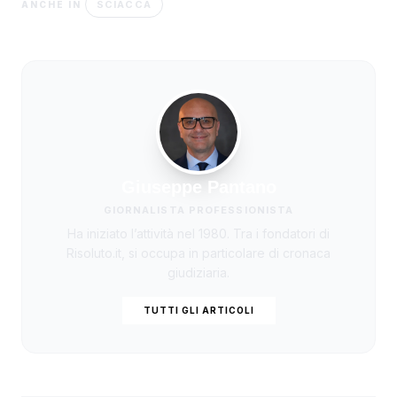
SCIACCA
ANCHE IN
Giuseppe Pantano
GIORNALISTA PROFESSIONISTA
Ha iniziato l’attività nel 1980. Tra i fondatori di
Risoluto.it, si occupa in particolare di cronaca
giudiziaria.
TUTTI GLI ARTICOLI