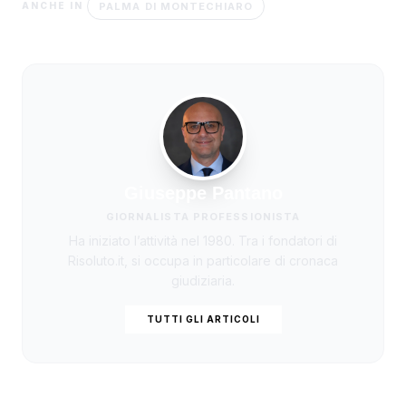
PALMA DI MONTECHIARO
ANCHE IN
Giuseppe Pantano
GIORNALISTA PROFESSIONISTA
Ha iniziato l’attività nel 1980. Tra i fondatori di
Risoluto.it, si occupa in particolare di cronaca
giudiziaria.
TUTTI GLI ARTICOLI