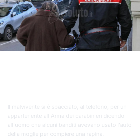
Un finto carabiniere ha portato via denaro e
gioielli per un valore di 40 mila euro a un
settantaduenne di Palma di Montechiaro.
Il malvivente si è spacciato, al telefono, per un
appartenente all'Arma dei carabinieri dicendo
all'uomo che alcuni banditi avevano usato l’auto
della moglie per compiere una rapina.