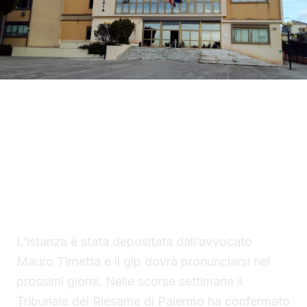
La difesa di Mario Di Benedetto, di 38 anni, di
Sciacca, indagato per tentato omicidio, ha
chiesto al gip i domiciliari con braccialetto
elettronico in una casa nella disponibilità del
saccense, a Burgio.
L’istanza è stata depositata dall’avvocato
Mauro Tirnetta e il gip dovrà pronunciarsi nei
prossimi giorni. Nelle scorse settimane il
Tribunale del Riesame di Palermo ha confermato