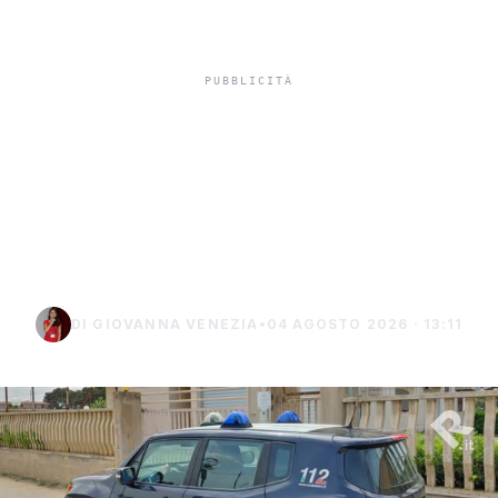
Misiliscemi, sorpreso
mentre incendia un
terreno: denunciato un
uomo di Marsala
DI GIOVANNA VENEZIA
•
04 AGOSTO 2026 · 13:11