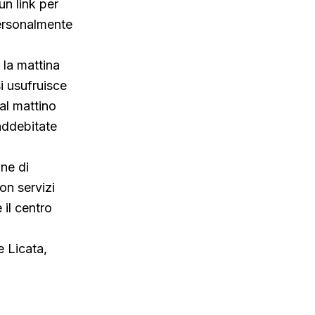
un link per
personalmente
 la mattina
i usufruisce
al mattino
 addebitate
one di
on servizi
 il centro
e Licata,