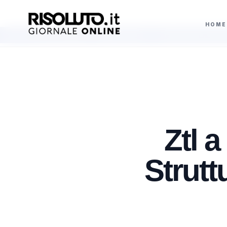
HOME
 30 anni dopo Manuela Levorato
Esodo estivo, oltre 25 milioni di veicoli i
AGGIORNAMENTI
Ztl 
Strutt