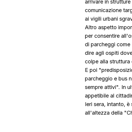
arrivare in struttur
comunicazione targa
ai vigili urbani sgra
Altro aspetto impor
per consentire all'o
di parcheggi come G
dire agli ospiti dov
colpe alla struttur
E poi "predisposizi
parcheggio e bus na
sempre attivi". In 
appetibile al cittadi
Ieri sera, intanto, 
all'altezza della "C