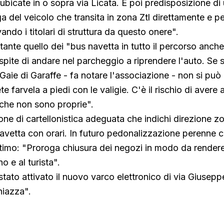
e ubicate in o sopra via Licata. E poi predisposizione di 
 del veicolo che transita in zona Ztl direttamente e 
vando i titolari di struttura da questo onere".
tante quello dei "bus navetta in tutto il percorso anche
spite di andare nel parcheggio a riprendere l'auto. Se s
aie di Garaffe - fa notare l'associazione - non si può 
ete farvela a piedi con le valigie. C'è il rischio di avere
a che non sono proprie".
one di cartellonistica adeguata che indichi direzione z
vetta con orari. In futuro pedonalizzazione perenne c
ultimo: "Proroga chiusura dei negozi in modo da rendere
no e al turista".
è stato attivato il nuovo varco elettronico di via Giusepp
hiazza".