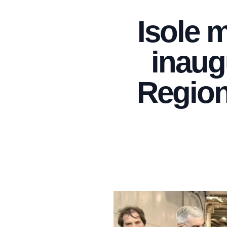
Isole m
inaugu
Region