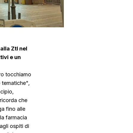
lla Ztl nel
tivi e un
ltro tocchiamo
e tematiche",
cipio,
 ricorda che
a fino alle
lla farmacia
gli ospiti di