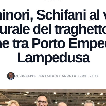
inori, Schifani al
rale del traghett
e tra Porto Empe
Lampedusa
DI GIUSEPPE PANTANO
•
06 AGOSTO 2026 · 21:56