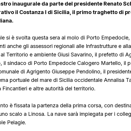
nastro inaugurale da parte del presidente Renato Sch
tivo il Costanza I di Sicilia, il primo traghetto di p
liana.
ale si è svolta questa sera al molo di Porto Empedocle, 
ti anche gli assessori regionali alle Infrastrutture e all
al Territorio e ambiente Giusi Savarino,
il prefetto di A
 il sindaco
di Porto Empedocle Calogero Martello, il p
omunale di Agrigento Giuseppe Pendolino, il president
tema portuale del mare di Sicilia occidentale Annalisa T
Fincantieri e altre autorità del territorio.
to è fissata la partenza della prima corsa, con destin
o scalo a Linosa. La nave sarà impiegata per i colle
ole Pelagie.