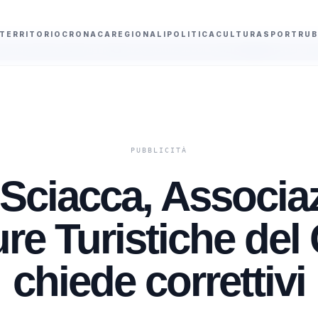
TERRITORIO
CRONACA
REGIONALI
POLITICA
CULTURA
SPORT
RUB
n viaggio e sabato mattina da bollino nero
Pestaggio mortale a Cervia, fer
a Sciacca, Associa
ure Turistiche del
chiede correttivi