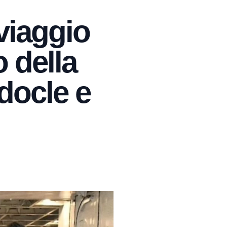
 viaggio
o della
docle e