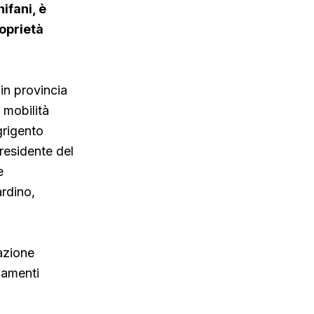
ifani, è
roprietà
in provincia
a mobilità
grigento
residente del
e
ardino,
azione
gamenti