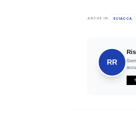
SCIACCA
ANCHE IN
Ris
RR
Gior
accur
T