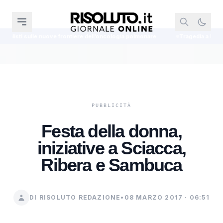
 frontiere dell’oncologia polmonare
Tragedia a Lampedusa, il sub travol
Festa della donna,
iniziative a Sciacca,
Ribera e Sambuca
DI RISOLUTO REDAZIONE
•
08 MARZO 2017 · 06:51