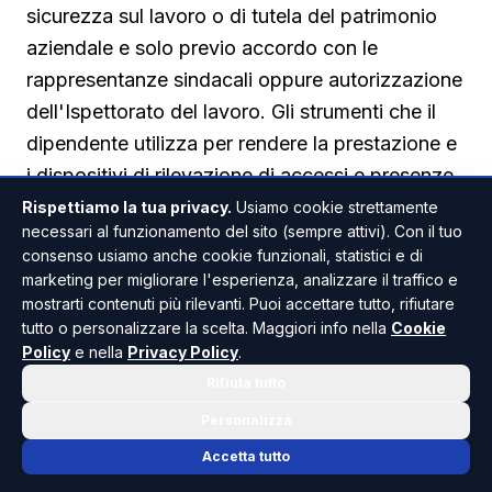
sicurezza sul lavoro o di tutela del patrimonio
aziendale e solo previo accordo con le
rappresentanze sindacali oppure autorizzazione
dell'Ispettorato del lavoro. Gli strumenti che il
dipendente utilizza per rendere la prestazione e
i dispositivi di rilevazione di accessi e presenze,
invece, non sono soggetti a queste stesse
Rispettiamo la tua privacy.
Usiamo cookie strettamente
necessari al funzionamento del sito (sempre attivi). Con il tuo
condizioni.
consenso usiamo anche cookie funzionali, statistici e di
marketing per migliorare l'esperienza, analizzare il traffico e
La natura della timbratura potenziata esclude la
mostrarti contenuti più rilevanti. Puoi accettare tutto, rifiutare
sorveglianza continua
tutto o personalizzare la scelta. Maggiori info nella
Cookie
Policy
e nella
Privacy Policy
.
Secondo il Tribunale, l'applicativo oggetto di
Rifiuta tutto
causa va ricondotto proprio a questa seconda
Personalizza
tipologia di strumenti. Acquisendo la posizione
soltanto nell'istante della marcatura e non
Accetta tutto
durante l'intera giornata lavorativa, non