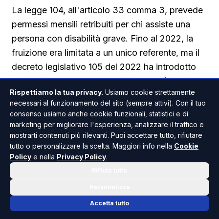
La legge 104, all'articolo 33 comma 3, prevede
permessi mensili retribuiti per chi assiste una
persona con disabilità grave. Fino al 2022, la
fruizione era limitata a un unico referente, ma il
decreto legislativo 105 del 2022 ha introdotto
un cambiamento sostanziale. Oggi, più familiari
Rispettiamo la tua privacy.
Usiamo cookie strettamente
possono essere autorizzati ad assistere la
necessari al funzionamento del sito (sempre attivi). Con il tuo
stessa persona, alternandosi nella cura. Questo
consenso usiamo anche cookie funzionali, statistici e di
ha ampliato le possibilità, ma ha anche generato
marketing per migliorare l'esperienza, analizzare il traffico e
mostrarti contenuti più rilevanti. Puoi accettare tutto, rifiutare
dubbi sulla gestione pratica dei permessi, in
tutto o personalizzare la scelta. Maggiori info nella
Cookie
particolare quando più lavoratori dipendenti
Policy
e nella
Privacy Policy
.
della stessa famiglia intendono assentarsi nella
Rifiuta tutto
medesima giornata. La risposta dell'ARAN
Personalizza
arriva a chiarire proprio questo aspetto,
Accetta tutto
fornendo un'interpretazione che facilita la vita a