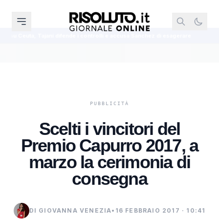
difende i controlli e accusa Sanchez di esagerare
Diana Bianchedi nomina
Scelti i vincitori del
Premio Capurro 2017, a
marzo la cerimonia di
consegna
DI GIOVANNA VENEZIA
•
16 FEBBRAIO 2017 · 10:41