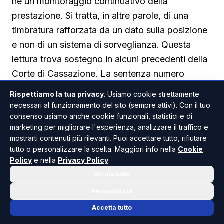
né un monitoraggio continuativo della
prestazione. Si tratta, in altre parole, di una
timbratura rafforzata da un dato sulla posizione
e non di un sistema di sorveglianza. Questa
lettura trova sostegno in alcuni precedenti della
Corte di Cassazione. La sentenza numero
25732 del 2021 ha chiarito che la qualificazione
Rispettiamo la tua privacy.
Usiamo cookie strettamente
giuridica di uno strumento dipende dal suo
necessari al funzionamento del sito (sempre attivi). Con il tuo
consenso usiamo anche cookie funzionali, statistici e di
concreto funzionamento, non dal nome che gli
marketing per migliorare l'esperienza, analizzare il traffico e
viene attribuito. La sentenza numero 9904 del
mostrarti contenuti più rilevanti. Puoi accettare tutto, rifiutare
2016 ha già ammesso che le timbrature
tutto o personalizzare la scelta. Maggiori info nella
Cookie
potenziate, capaci cioè di registrare
Policy
e nella
Privacy Policy
.
informazioni ulteriori rispetto al semplice
Rifiuta tutto
ingresso e uscita, non sono di per sé vietate,
Personalizza
restando comunque soggette alle garanzie
Accetta tutto
dell'articolo 4. Diverso, invece, il caso deciso