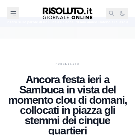
di De Luca a Sciacca: ”Il mio amico Cateno si è lasciato andare”
Kelly Do
Ancora festa ieri a
Sambuca in vista del
momento clou di domani,
collocati in piazza gli
stemmi dei cinque
quartieri