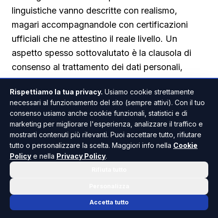
linguistiche vanno descritte con realismo,
magari accompagnandole con certificazioni
ufficiali che ne attestino il reale livello. Un
aspetto spesso sottovalutato è la clausola di
consenso al trattamento dei dati personali,
richiamando il GDPR e la normativa nazionale
Rispettiamo la tua privacy.
Usiamo cookie strettamente
sulla privacy, indispensabile perché l’azienda
necessari al funzionamento del sito (sempre attivi). Con il tuo
possa conservare legalmente la candidatura. In
consenso usiamo anche cookie funzionali, statistici e di
definitiva, costruire un profilo professionale
marketing per migliorare l'esperienza, analizzare il traffico e
mostrarti contenuti più rilevanti. Puoi accettare tutto, rifiutare
credibile non è solo una questione di etica, ma
tutto o personalizzare la scelta. Maggiori info nella
Cookie
una tutela concreta per il proprio futuro
Policy
e nella
Privacy Policy
.
lavorativo.
Rifiuta tutto
Personalizza
Accetta tutto