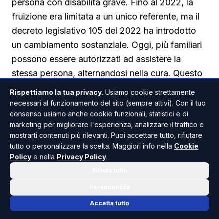
persona con disabilità grave. Fino al 2022, la
fruizione era limitata a un unico referente, ma il
decreto legislativo 105 del 2022 ha introdotto
un cambiamento sostanziale. Oggi, più familiari
possono essere autorizzati ad assistere la
stessa persona, alternandosi nella cura. Questo
ha ampliato le possibilità, ma ha anche generato
Rispettiamo la tua privacy.
Usiamo cookie strettamente
dubbi sulla gestione pratica dei permessi, in
necessari al funzionamento del sito (sempre attivi). Con il tuo
consenso usiamo anche cookie funzionali, statistici e di
particolare quando più lavoratori dipendenti
marketing per migliorare l'esperienza, analizzare il traffico e
della stessa famiglia intendono assentarsi nella
mostrarti contenuti più rilevanti. Puoi accettare tutto, rifiutare
medesima giornata. La risposta dell'ARAN
tutto o personalizzare la scelta. Maggiori info nella
Cookie
Policy
e nella
Privacy Policy
.
arriva a chiarire proprio questo aspetto,
Rifiuta tutto
fornendo un'interpretazione che facilita la vita a
molte famiglie.
Personalizza
Accetta tutto
Il tetto mensile resta unico per ogni assistito