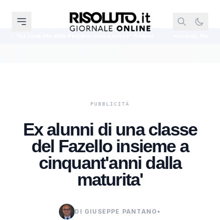
la Perriera resta a secco" (video)
Incendi, Menfi unica località dell’Agrige
Ex alunni di una classe
del Fazello insieme a
cinquant'anni dalla
maturita'
DI GIUSEPPE PANTANO
•