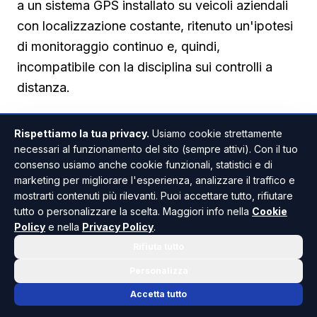
a un sistema GPS installato su veicoli aziendali
con localizzazione costante, ritenuto un'ipotesi
di monitoraggio continuo e, quindi,
incompatibile con la disciplina sui controlli a
distanza.
Il consenso informato e l'intesa sindacale
Rispettiamo la tua privacy.
Usiamo cookie strettamente
rafforzano la legittimità dell'uso
necessari al funzionamento del sito (sempre attivi). Con il tuo
consenso usiamo anche cookie funzionali, statistici e di
Il Tribunale valorizza anche un altro aspetto,
marketing per migliorare l'esperienza, analizzare il traffico e
ossia il consenso della lavoratrice, che il Garante
mostrarti contenuti più rilevanti. Puoi accettare tutto, rifiutare
aveva ritenuto del tutto inefficace ai fini della
tutto o personalizzare la scelta. Maggiori info nella
Cookie
Policy
e nella
Privacy Policy
.
liceità del trattamento. Per il giudice calabrese,
Rifiuta tutto
negare ogni rilievo alla volontà del lavoratore
rischia di comprimerne la dignità anziché
Personalizza
tutelarla. Nel caso specifico, l'utilizzo
Accetta tutto
dell'applicativo era stato condiviso con le