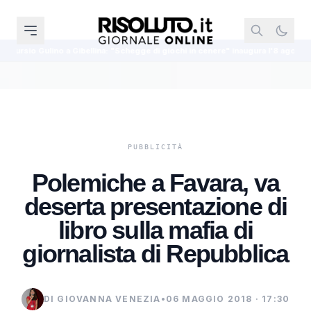
llina: "Schegge di giochi in cenere" inaugura l'8 agosto
Dal Cansalamone
Polemiche a Favara, va
deserta presentazione di
libro sulla mafia di
giornalista di Repubblica
DI GIOVANNA VENEZIA
•
06 MAGGIO 2018 · 17:30