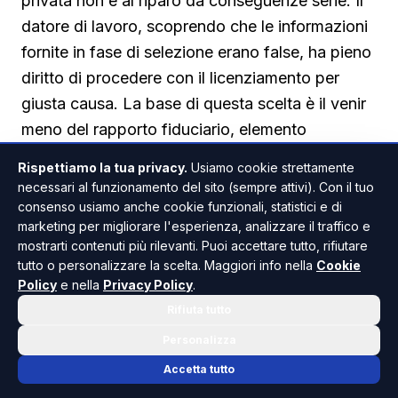
privata non è al riparo da conseguenze serie. Il
datore di lavoro, scoprendo che le informazioni
fornite in fase di selezione erano false, ha pieno
diritto di procedere con il licenziamento per
giusta causa. La base di questa scelta è il venir
meno del rapporto fiduciario, elemento
essenziale in ogni rapporto di lavoro. Quando
Rispettiamo la tua privacy.
Usiamo cookie strettamente
un dipendente mente su un titolo di studio, una
necessari al funzionamento del sito (sempre attivi). Con il tuo
certificazione linguistica o un’esperienza
consenso usiamo anche cookie funzionali, statistici e di
marketing per migliorare l'esperienza, analizzare il traffico e
professionale mai avuta, il legame di fiducia si
mostrarti contenuti più rilevanti. Puoi accettare tutto, rifiutare
spezza in modo irreparabile. Il licenziamento per
tutto o personalizzare la scelta. Maggiori info nella
Cookie
giusta causa è immediato, non prevede
Policy
e nella
Privacy Policy
.
preavviso né indennità sostitutiva, e può essere
Rifiuta tutto
accompagnato da una richiesta di risarcimento
Personalizza
del danno se la menzogna ha provocato un
Accetta tutto
pregiudizio economico concreto all’impresa,