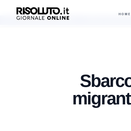
HOME
erino Kazouz Mohammed
Catanzaro sulle parole di De Luca a Sciacca: ”Il m
AGGIORNAMENTI
Sbarco
migranti