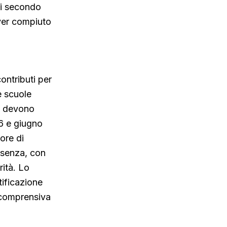
di secondo
ver compiuto
ontributi per
e scuole
li devono
26 e giugno
ore di
esenza, con
rità. Lo
ificazione
e comprensiva