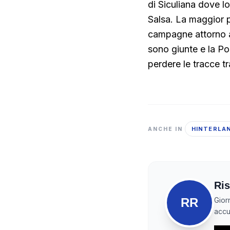
di Siculiana dove lo
Salsa. La maggior pa
campagne attorno al
sono giunte e la Po
perdere le tracce t
HINTERLA
ANCHE IN
Ris
RR
Gior
accur