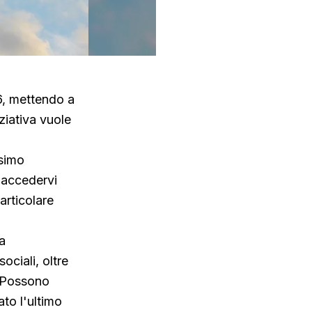
26, mettendo a
ziativa vuole
ssimo
 accedervi
articolare
ca
ociali, oltre
. Possono
to l'ultimo