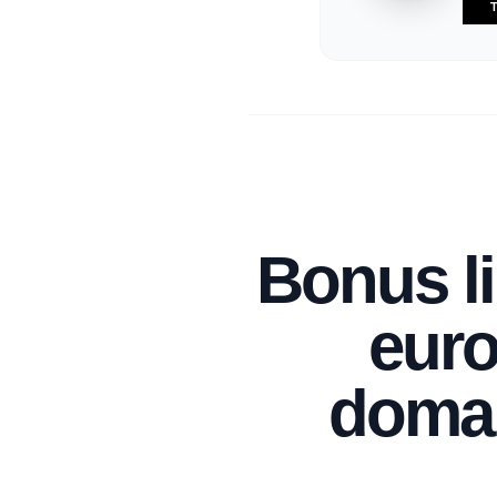
T
Bonus li
euro
doman