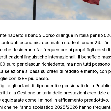
nte riaperto il bando Corso di lingue in Italia per il 20
ontributi economici destinati a studenti under 24. L'ini
e che desiderano far frequentare ai propri figli corsi di
rtificazioni linguistiche internazionali. Il beneficio ma
800 euro per ciascun richiedente, ma non tutti possono
 selezione si basa su criteri di reddito e merito, con p
iglie con ISEE più basso.
figli e gli orfani di dipendenti e pensionati della Pubbli
tti alla Gestione unitaria delle prestazioni creditizie e s
e equiparate come i minori in affidamento preadottivo
nni che nell'anno scolastico 2025/2026 hanno frequenta