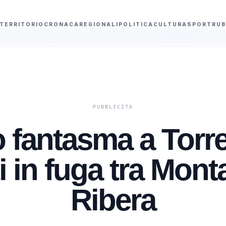
TERRITORIO
CRONACA
REGIONALI
POLITICA
CULTURA
SPORT
RUB
io amico Cateno si è lasciato andare”
Kelly Doualla a 16 anni conquista i
 fantasma a Torre
 in fuga tra Mont
Ribera