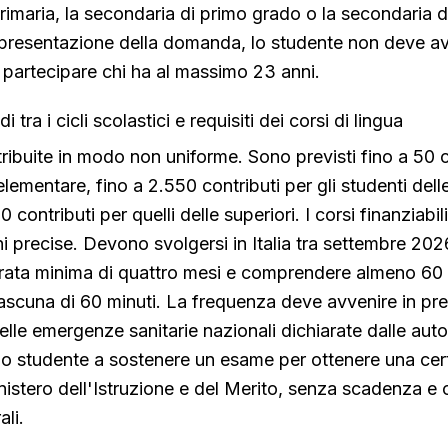
rimaria, la secondaria di primo grado o la secondaria 
i presentazione della domanda, lo studente non deve a
 partecipare chi ha al massimo 23 anni.
i tra i cicli scolastici e requisiti dei corsi di lingua
tribuite in modo non uniforme. Sono previsti fino a 50 c
elementare, fino a 2.550 contributi per gli studenti dell
 contributi per quelli delle superiori. I corsi finanziabi
ni precise. Devono svolgersi in Italia tra settembre 20
rata minima di quattro mesi e comprendere almeno 60 
ciascuna di 60 minuti. La frequenza deve avvenire in pr
elle emergenze sanitarie nazionali dichiarate dalle auto
lo studente a sostenere un esame per ottenere una cert
nistero dell'Istruzione e del Merito, senza scadenza 
ali.