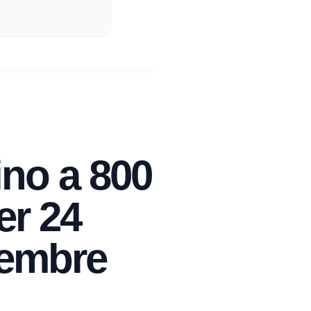
ino a 800
er 24
tembre