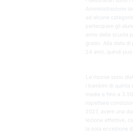
I destinatari sono i 
Amministrazione iscri
ad alcune categori
partecipare gli alu
anno della scuola p
grado. Alla data d
24 anni, quindi può
Ripartizione dei fond
Le risorse sono dis
i bambini di quinta 
medie e fino a 3.500
rispettare condizio
2027, avere una du
lezione effettive, 
la sola eccezione d