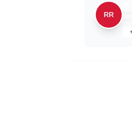
Ris
RR
Gior
accur
T
Bonus li
euro