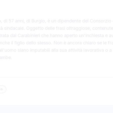
'inchiesta dopo la denuncia contro ignoti presentat
 una lettera anonima oltraggiosa che gli è stata re
 di 57 anni, di Burgio, è un dipendente del Consorzio 
tà sindacale. Oggetto delle frasi oltraggiose, contenute
rata dai Carabinieri che hanno aperto un'inchiesta e av
nche il figlio dello stesso. Non è ancora chiaro se le fr
all'uomo siano imputabili alla sua attività lavorativa o a
rambe.
ND