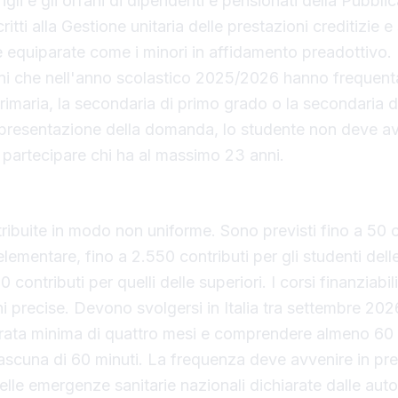
figli e gli orfani di dipendenti e pensionati della Pubbli
tti alla Gestione unitaria delle prestazioni creditizie e s
e equiparate come i minori in affidamento preadottivo
nni che nell'anno scolastico 2025/2026 hanno frequenta
rimaria, la secondaria di primo grado o la secondaria 
i presentazione della domanda, lo studente non deve a
 partecipare chi ha al massimo 23 anni.
i tra i cicli scolastici e requisiti dei corsi di lingua
tribuite in modo non uniforme. Sono previsti fino a 50 c
elementare, fino a 2.550 contributi per gli studenti dell
 contributi per quelli delle superiori. I corsi finanziabi
ni precise. Devono svolgersi in Italia tra settembre 20
rata minima di quattro mesi e comprendere almeno 60 
ciascuna di 60 minuti. La frequenza deve avvenire in pr
elle emergenze sanitarie nazionali dichiarate dalle auto