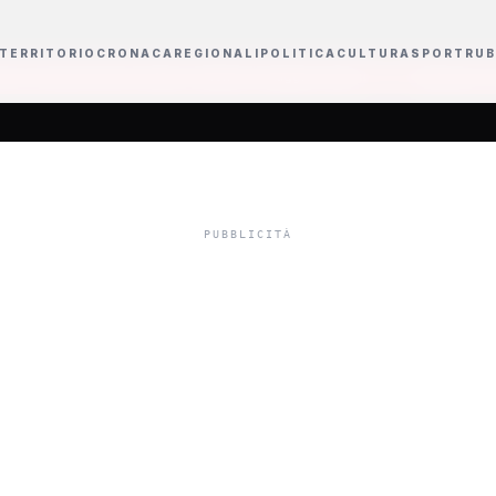
TERRITORIO
CRONACA
REGIONALI
POLITICA
CULTURA
SPORT
RUB
in Senato e difende l'omaggio a Baresi
Ravanusa, il sindaco Pitrola ind
calista del consor
a di Burgio oggett
era oltraggiosa, a