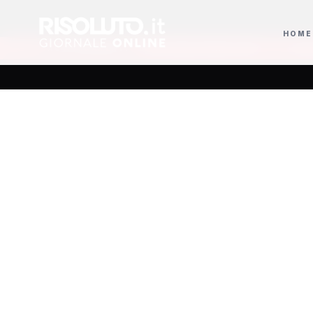
HOME
ano nel percorso di Casa Sanremo Writers 2027
La Russa ricorda Guccini 
AGGIORNAMENTI
Sinda
bonific
lett