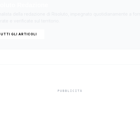
oluto Redazione
nalista della redazione di Risoluto, impegnato quotidianamente a forn
ate e verificate sul territorio.
UTTI GLI ARTICOLI
ngue INPS 2026 f
 per studenti und