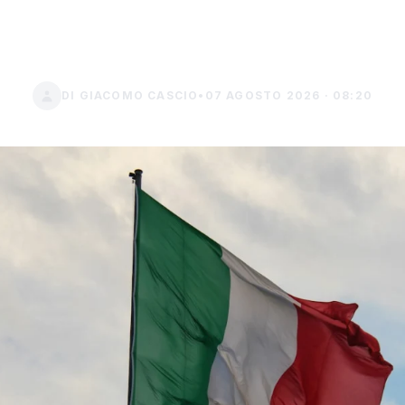
de entro il 2 set
DI GIACOMO CASCIO
•
07 AGOSTO 2026 · 08:20