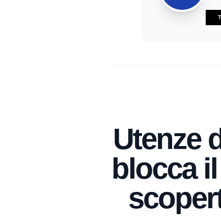
T
Utenze 
blocca il
scopert