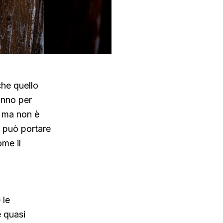
che quello
anno per
, ma non è
 può portare
ome il
 le
è quasi