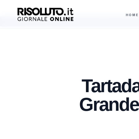
HOME
i
Sciacca, la Banca del Sangue Cordonale al centro di un progetto sicilia
AGGIORNAMENTI
Tartada
Grande,