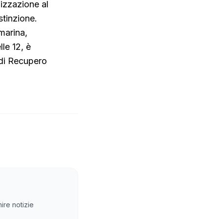
lizzazione al
stinzione.
 marina,
le 12, è
 di Recupero
ire notizie