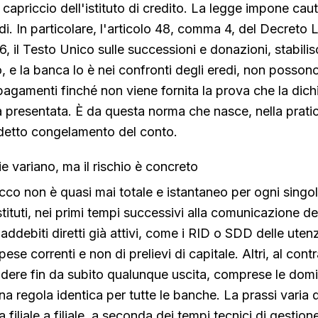
capriccio dell'istituto di credito. La legge impone caut
eredi. In particolare, l'articolo 48, comma 4, del Decreto 
, il Testo Unico sulle successioni e donazioni, stabilis
, e la banca lo è nei confronti degli eredi, non possono
gamenti finché non viene fornita la prova che la dich
 presentata. È da questa norma che nasce, nella prati
ddetto congelamento del conto.
e variano, ma il rischio è concreto
occo non è quasi mai totale e istantaneo per ogni singo
stituti, nei primi tempi successivi alla comunicazione d
 addebiti diretti già attivi, come i RID o SDD delle uten
pese correnti e non di prelievi di capitale. Altri, al contr
ere fin da subito qualunque uscita, comprese le domic
a regola identica per tutte le banche. La prassi varia d
a filiale a filiale, a seconda dei tempi tecnici di gestion