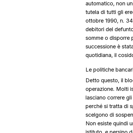
automatico, non un 
tutela di tutti gli 
ottobre 1990, n. 346
debitori del defunto
somme o disporre pa
successione è stata
quotidiana, il cosi
Le politiche bancari
Detto questo, il bl
operazione. Molti i
lasciano correre gli
perché si tratta di s
scelgono di sospend
Non esiste quindi un
istituto, e persino d