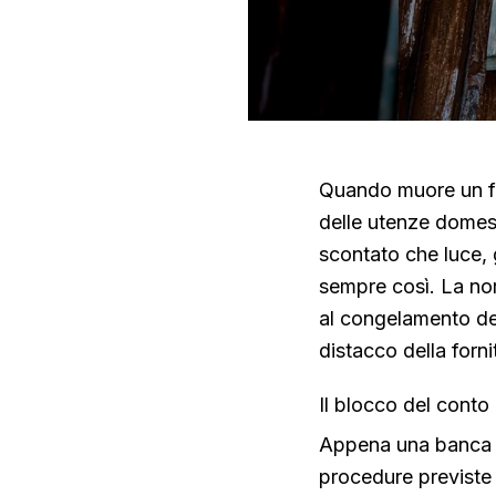
Quando muore un fami
delle utenze domest
scontato che luce, 
sempre così. La no
al congelamento del
distacco della forn
Il blocco del conto
Appena una banca ri
procedure previste