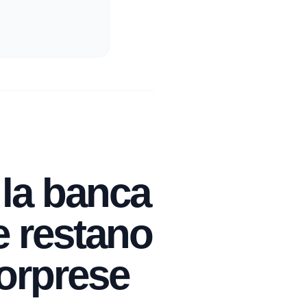
la banca
te restano
sorprese