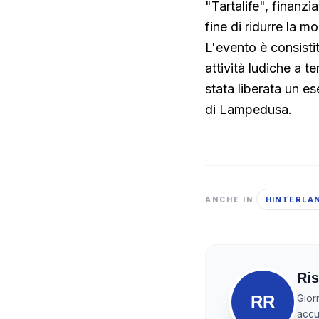
"Tartalife", finanzi
fine di ridurre la m
L'evento è consistit
attività ludiche a 
stata liberata un e
di Lampedusa.
HINTERLA
ANCHE IN
Ris
RR
Gior
accur