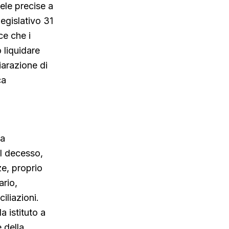
ele precise a
Legislativo 31
ce che i
 liquidare
iarazione di
ca
la
el decesso,
ze, proprio
ario,
iliazioni.
a istituto a
e della