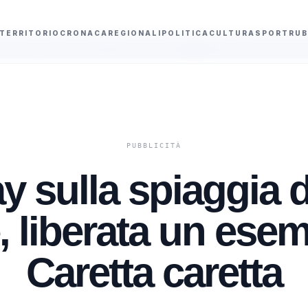
TERRITORIO
CRONACA
REGIONALI
POLITICA
CULTURA
SPORT
RUB
no per i neonati prematuri
La Uefa conferma il boicottaggio dei tornei Fi
y sulla spiaggia 
 liberata un esem
Caretta caretta