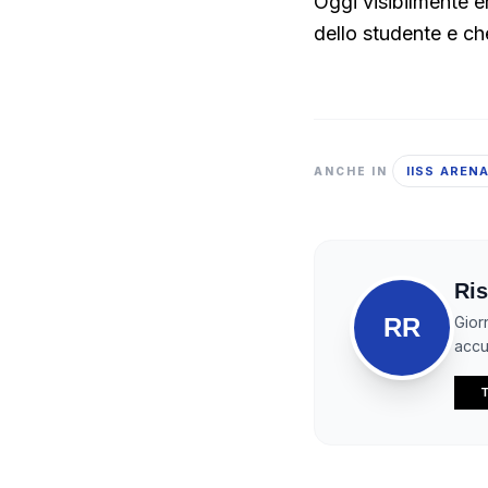
Oggi visibilmente e
dello studente e ch
IISS AREN
ANCHE IN
Ris
RR
Gior
accur
T