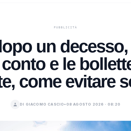
dopo un decesso, 
 conto e le bollet
e, come evitare 
DI GIACOMO CASCIO
•
08 AGOSTO 2026 · 08:20