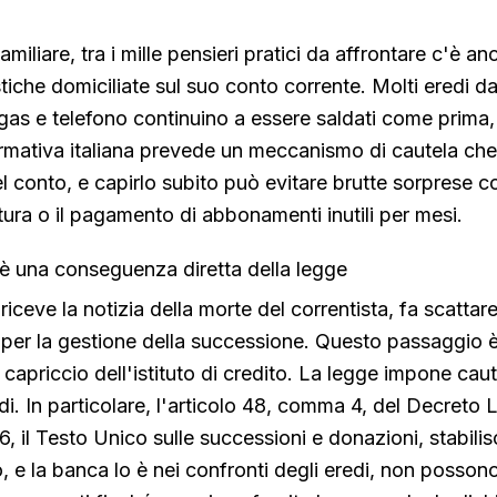
liare, tra i mille pensieri pratici da affrontare c'è an
iche domiciliate sul suo conto corrente. Molti eredi d
gas e telefono continuino a essere saldati come prima
rmativa italiana prevede un meccanismo di cautela che
 conto, e capirlo subito può evitare brutte sorprese c
itura o il pagamento di abbonamenti inutili per mesi.
 è una conseguenza diretta della legge
ceve la notizia della morte del correntista, fa scattare
 per la gestione della successione. Questo passaggio 
capriccio dell'istituto di credito. La legge impone caut
eredi. In particolare, l'articolo 48, comma 4, del Decreto 
, il Testo Unico sulle successioni e donazioni, stabilis
, e la banca lo è nei confronti degli eredi, non possono