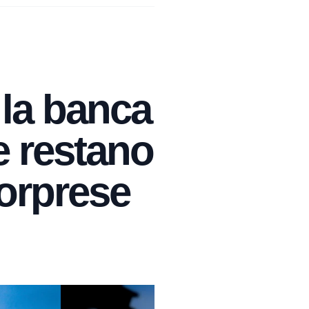
la banca
te restano
sorprese