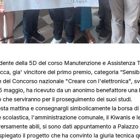
udente della 5D del corso Manutenzione e Assistenza T
ca, gia' vincitore del primo premio, categoria “Sensibil
e del Concorso nazionale "Creare con l'elettronica", sv
25 maggio, ha ricevuto da un anonimo benefattore una 
 che serviranno per il proseguimento dei suoi studi.
ta mattina e consegnargli simbolicamente la borsa di s
e scolastica, l'amministrazione comunale, il Kiwanis e l
versamente abili, si sono dati appuntamento a Palazzo
piegato il progetto che ha convinto la giuria tecnica qu