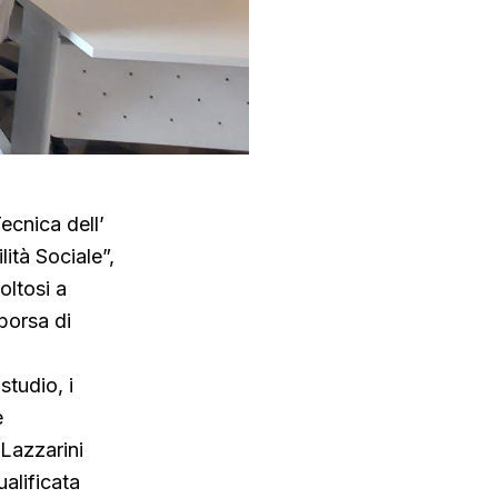
ecnica dell’
ità Sociale”,
oltosi a
borsa di
tudio, i
e
 Lazzarini
alificata