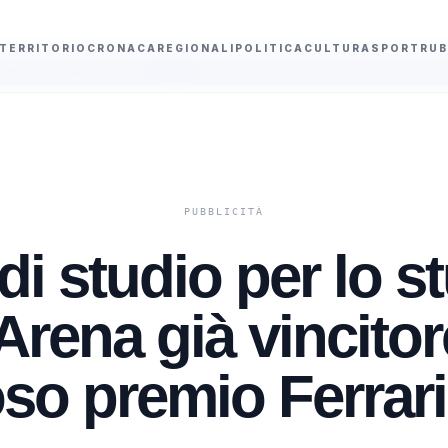
TERRITORIO
CRONACA
REGIONALI
POLITICA
CULTURA
SPORT
RUB
3 denunce
MotoGP Silverstone, Martin conquista la pole position davant
di studio per lo s
'Arena già vincitor
oso premio Ferrari