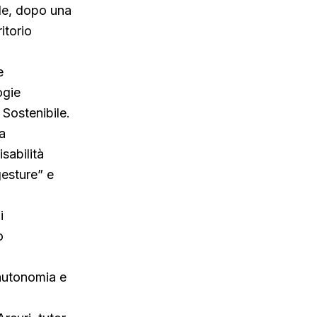
ale, dopo una
itorio
e
ogie
 Sostenibile.
a
sabilità
gesture” e
i
o
 autonomia e