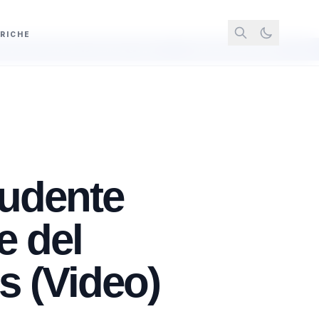
RICHE
i a Fernandez e Ogura
Marsala, padre e figlio ai domiciliari dopo l’accolt
tudente
e del
s (Video)