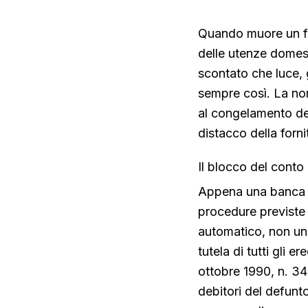
Quando muore un fami
delle utenze domest
scontato che luce, 
sempre così. La no
al congelamento del
distacco della forn
Il blocco del conto
Appena una banca ri
procedure previste
automatico, non un 
tutela di tutti gli 
ottobre 1990, n. 346
debitori del defunto