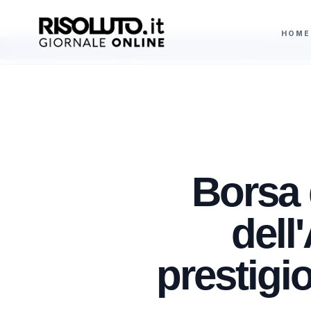
HOME
Operazione della Polizia di Stato a Napoli e Gioia Tauro, un arresto e 2
AGGIORNAMENTI
Borsa 
dell
prestigi