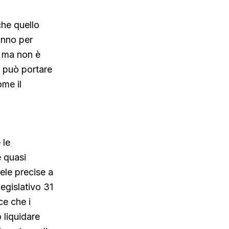
che quello
anno per
, ma non è
 può portare
ome il
 le
è quasi
ele precise a
Legislativo 31
ce che i
 liquidare