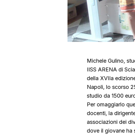
Michele Gulino, st
IISS ARENA di Sciac
della XVIIa edizion
Napoli, lo scorso 
studio da 1500 euro
Per omaggiarlo ques
docenti, la dirigent
associazioni dei di
dove il giovane ha s