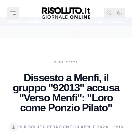
na: "Schegge di giochi in cenere" inaugura l'8 agosto
Dal Cansalamone al
Dissesto a Menfi, il
gruppo "92013" accusa
"Verso Menfi": "Loro
come Ponzio Pilato"
DI RISOLUTO REDAZIONE
•
23 APRILE 2024 · 19:16