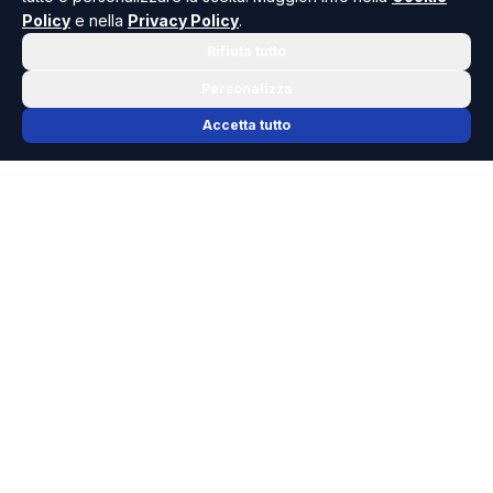
Policy
e nella
Privacy Policy
.
Rifiuta tutto
Personalizza
Accetta tutto
📬 NEWSLETTER RISOLUTO
Le notizie che contano, ogni mattina
nella tua casella.
Niente spam, solo cronaca, politica e cultura della Sicilia che
dovresti conoscere.
ISCRIVITI GRATIS