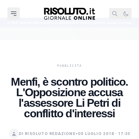
ossono assistere lo stesso giorno senza sovrapporre le fasce orarie
Du
Menfi, è scontro politico.
L'Opposizione accusa
l'assessore Li Petri di
conflitto d'interessi
DI RISOLUTO REDAZIONE
•
05 LUGLIO 2018 · 17:33