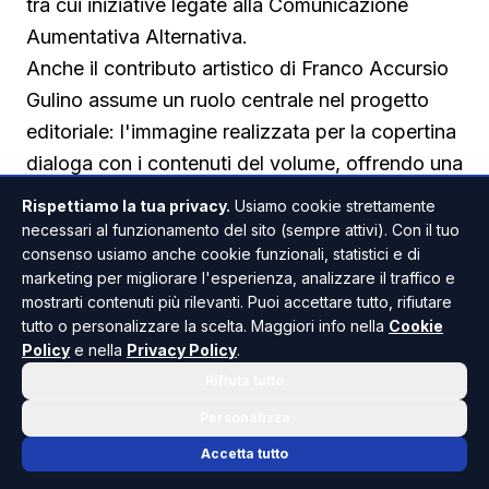
tra cui iniziative legate alla Comunicazione
Aumentativa Alternativa.
Anche il contributo artistico di Franco Accursio
Gulino assume un ruolo centrale nel progetto
editoriale: l'immagine realizzata per la copertina
dialoga con i contenuti del volume, offrendo una
rappresentazione visiva del legame tra fede,
Rispettiamo la tua privacy.
Usiamo cookie strettamente
patrimonio artistico e storia della città.
necessari al funzionamento del sito (sempre attivi). Con il tuo
consenso usiamo anche cookie funzionali, statistici e di
marketing per migliorare l'esperienza, analizzare il traffico e
mostrarti contenuti più rilevanti. Puoi accettare tutto, rifiutare
tutto o personalizzare la scelta. Maggiori info nella
Cookie
Policy
e nella
Privacy Policy
.
Rifiuta tutto
SCIACCA
CULTURA & SPETTACOLO
ANCHE IN
Personalizza
Accetta tutto