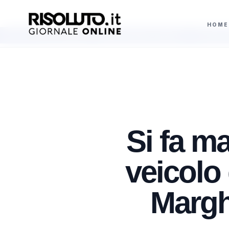
HOME
zo europeo nella routine acrobatica a squadre
Terme di Sciacca, Cateno D
AGGIORNAMENTI
Si fa m
veicolo
Margh