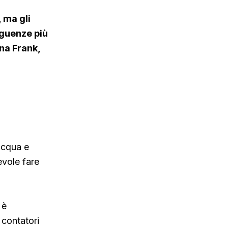
 ma gli
eguenze più
nna Frank,
acqua e
vole fare
 è
 contatori