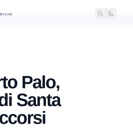
RICHE
e preferenze elettorali anche al Senato con un solo emendamento
Paler
to Palo,
di Santa
ccorsi