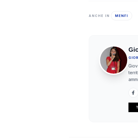
MENFI
ANCHE IN
Gi
GIO
Giov
terr
ammi
T