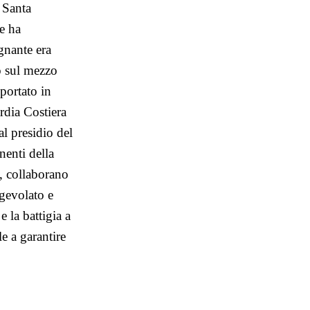
i Santa
he ha
gnante era
so sul mezzo
portato in
rdia Costiera
l presidio del
nenti della
, collaborano
agevolato e
e la battigia a
le a garantire