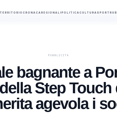
TERRITORIO
CRONACA
REGIONALI
POLITICA
CULTURA
SPORT
RUB
e Luca: "Sono diventate come il Ponte di Messina"
Centrodestra porta l
ale bagnante a Por
 della Step Touch 
erita agevola i so