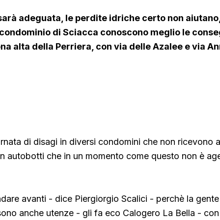
arà adeguata, le perdite idriche certo non aiutano,
 condominio di Sciacca conoscono meglio le cons
ona alta della Perriera, con via delle Azalee e via A
▶ Short
Guarda su YouTube
nata di disagi in diversi condomini che non ricevono 
con autobotti che in un momento come questo non è age
dare avanti - dice Piergiorgio Scalici - perchè la gente
sono anche utenze - gli fa eco Calogero La Bella - con