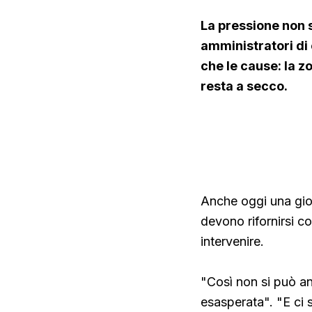
La pressione non s
amministratori di
che le cause: la z
resta a secco.
Anche oggi una gior
devono rifornirsi 
intervenire.
"Così non si può an
esasperata". "E ci 