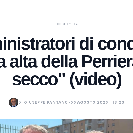
inistratori di con
 alta della Perrier
secco" (video)
DI GIUSEPPE PANTANO
•
06 AGOSTO 2026 · 18:26