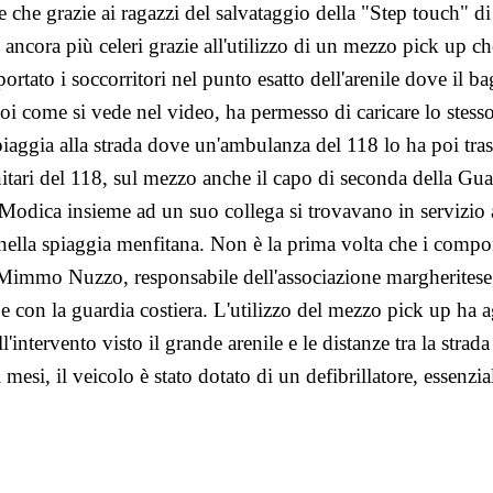
 e che grazie ai ragazzi del salvataggio della "Step touch" d
 ancora più celeri grazie all'utilizzo di un mezzo pick up c
rtato i soccorritori nel punto esatto dell'arenile dove il ba
poi come si vede nel video, ha permesso di caricare lo stes
spiaggia alla strada dove un'ambulanza del 118 lo ha poi tras
nitari del 118, sul mezzo anche il capo di seconda della Gua
Modica insieme ad un suo collega si trovavano in servizio a
ella spiaggia menfitana.
Non è la prima volta che i compo
immo Nuzzo, responsabile dell'associazione margheritese
e con la guardia costiera.
L'utilizzo del mezzo pick up ha 
'intervento visto il grande arenile e le distanze tra la strada 
esi, il veicolo è stato dotato di un defibrillatore, essenzia
.