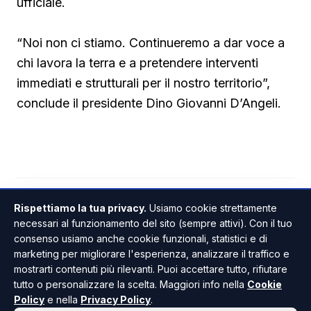
ufficiale.
“Noi non ci stiamo. Continueremo a dar voce a
chi lavora la terra e a pretendere interventi
immediati e strutturali per il nostro territorio”,
conclude il presidente Dino Giovanni D’Angeli.
Rispettiamo la tua privacy.
Usiamo cookie strettamente
RIBERA
CRONACA / ATTUALITÀ
ANCHE IN
necessari al funzionamento del sito (sempre attivi). Con il tuo
consenso usiamo anche cookie funzionali, statistici e di
marketing per migliorare l'esperienza, analizzare il traffico e
mostrarti contenuti più rilevanti. Puoi accettare tutto, rifiutare
tutto o personalizzare la scelta. Maggiori info nella
Cookie
Policy
e nella
Privacy Policy
.