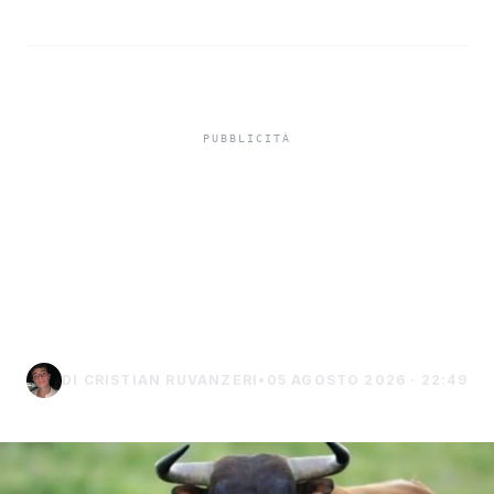
Muore incornato da un
toro in un’azienda
agricola tra Gangi e
Geraci Siculo
DI CRISTIAN RUVANZERI
•
05 AGOSTO 2026 · 22:49