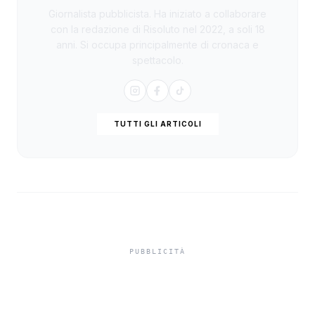
Giornalista pubblicista. Ha iniziato a collaborare
con la redazione di Risoluto nel 2022, a soli 18
anni. Si occupa principalmente di cronaca e
spettacolo.
TUTTI GLI ARTICOLI
Nuovo volume sulla
Madonna del Soccorso,