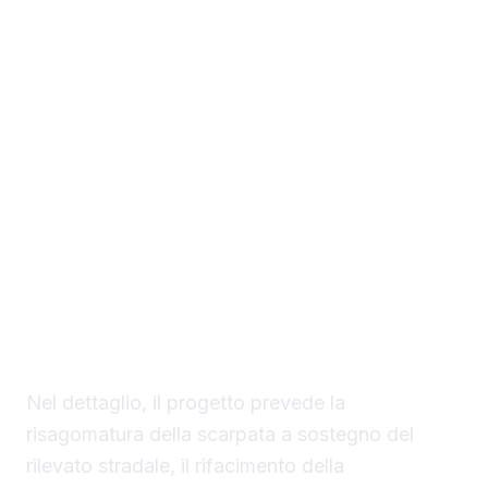
Sono iniziati a Sciacca i lavori di ripristino e
messa in sicurezza del tratto stradale di
contrada Bordea interessato da un
movimento franoso che aveva
compromesso la normale percorribilità della
carreggiata. L’intervento punta a risolvere in
modo definitivo una criticità che si
trascinava da anni, attraverso opere di
consolidamento e il rifacimento della sede
stradale.
Nel dettaglio, il progetto prevede la
risagomatura della scarpata a sostegno del
rilevato stradale, il rifacimento della