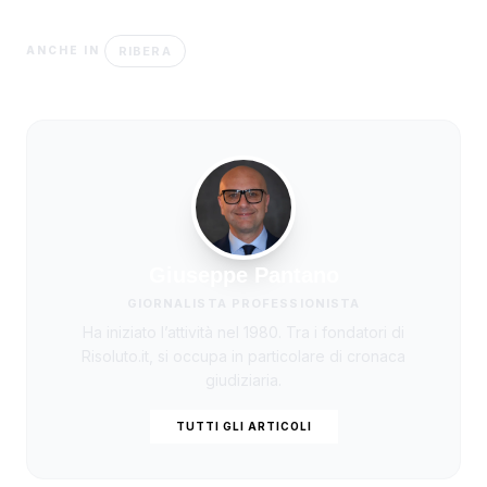
RIBERA
ANCHE IN
Giuseppe Pantano
GIORNALISTA PROFESSIONISTA
Ha iniziato l’attività nel 1980. Tra i fondatori di
Risoluto.it, si occupa in particolare di cronaca
giudiziaria.
TUTTI GLI ARTICOLI