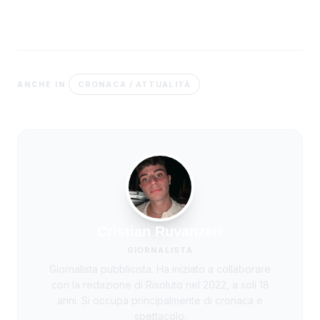
CRONACA / ATTUALITÀ
ANCHE IN
Cristian Ruvanzeri
GIORNALISTA
Giornalista pubblicista. Ha iniziato a collaborare
con la redazione di Risoluto nel 2022, a soli 18
anni. Si occupa principalmente di cronaca e
spettacolo.