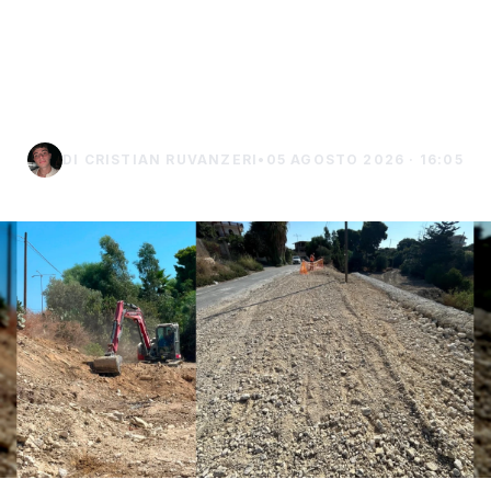
Frana in contrada Bordea
di Sciacca, al via i lavori di
messa in sicurezza
DI CRISTIAN RUVANZERI
•
05 AGOSTO 2026 · 16:05