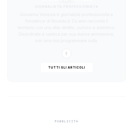
GIORNALISTA PROFESSIONISTA
Giovanna Venezia è giornalista professionista e
fondatrice di Risoluto.it. Da anni racconta il
territorio con uno stile diretto, curioso e autentico.
Disordinata e caotica per sua stessa ammissione,
non ama mai programmare nulla.
TUTTI GLI ARTICOLI