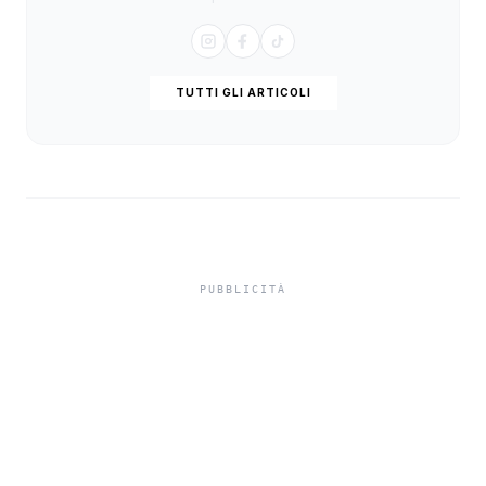
TUTTI GLI ARTICOLI
Un tuffo nell'Antica
Grecia con "Mitica
Armonia" il musical della
Skene' Academy