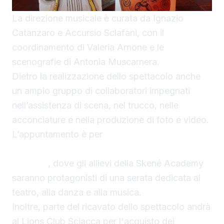
La direzione musicale è curata da Ignazio
Catanzaro e Accursio Sclafani, con il
coordinamento di Valeria Arnone e le
scenografie di Antonia Muscarnera.
Dietro la realizzazione dello spettacolo anche
un ampio gruppo di collaboratori impegnati
nell’assistenza di scena, nel trucco, nelle
acconciature e nella produzione di foto e video.
L’appuntamento è per
domani sera, giovedì 6
agosto, nell’Atrio inferiore del Comune di
Sciacca
, dove gli allievi della Skené Academy
saranno protagonisti di una serata dedicata al
teatro, alla danza e alla musica.
Inoltre, parte del ricavato dello spettacolo andrà
al Lions Club Sciacca per l'acquisto dei