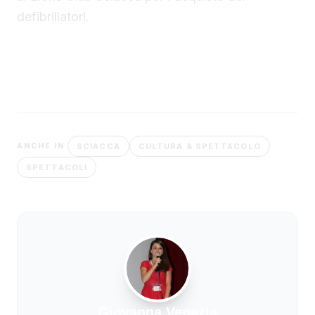
defibrillatori.
SCIACCA
CULTURA & SPETTACOLO
ANCHE IN
SPETTACOLI
Giovanna Venezia