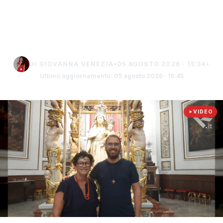
Gisella Mondino: "Un atto
di fede"
DI GIOVANNA VENEZIA
•
05 AGOSTO 2026 · 15:34
•
Ultimo aggiornamento: 05 agosto 2026 · 15:45
VIDEO