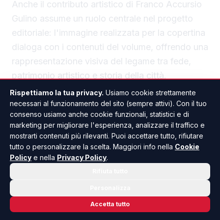
Anche il contributo artistico di Franco Accursio
Gulino assume un ruolo centrale nel progetto
editoriale: l'immagine realizzata per la copertina
dialoga con i contenuti del volume, offrendo una
rappresentazione visiva del legame tra fede,
patrimonio artistico e storia della città.
Rispettiamo la tua privacy.
Usiamo cookie strettamente
necessari al funzionamento del sito (sempre attivi). Con il tuo
consenso usiamo anche cookie funzionali, statistici e di
marketing per migliorare l'esperienza, analizzare il traffico e
mostrarti contenuti più rilevanti. Puoi accettare tutto, rifiutare
tutto o personalizzare la scelta. Maggiori info nella
Cookie
SCIACCA
CULTURA & SPETTACOLO
ANCHE IN
Policy
e nella
Privacy Policy
.
Rifiuta tutto
Personalizza
Accetta tutto