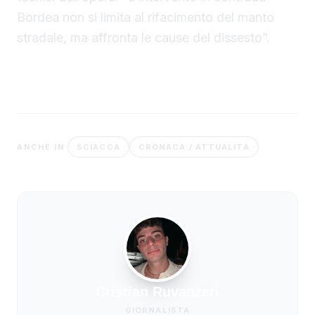
Bordea non si limita al rifacimento del manto
stradale, ma affronta le cause del dissesto”.
SCIACCA
CRONACA / ATTUALITÀ
ANCHE IN
Cristian Ruvanzeri
GIORNALISTA