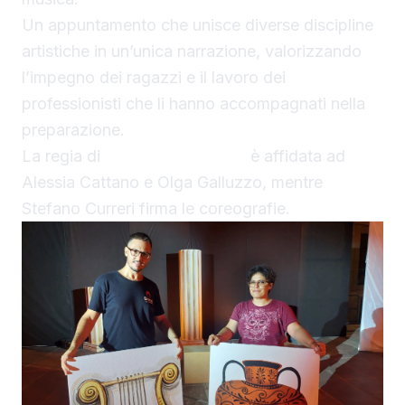
Un appuntamento che unisce diverse discipline
artistiche in un’unica narrazione, valorizzando
l’impegno dei ragazzi e il lavoro dei
professionisti che li hanno accompagnati nella
preparazione.
La regia di
“Mitica Armonia”
è affidata ad
Alessia Cattano e Olga Galluzzo, mentre
Stefano Curreri firma le coreografie.