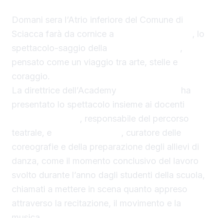
Domani sera l’Atrio inferiore del Comune di
Sciacca farà da cornice a
“Mitica Armonia”
, lo
spettacolo-saggio della
Skené Academy
,
pensato come un viaggio tra arte, stelle e
coraggio.
La direttrice dell’Academy
Olga Galluzzo
ha
presentato lo spettacolo insieme ai docenti
Alessia Cattano
, responsabile del percorso
teatrale, e
Stefano Curreri
, curatore delle
coreografie e della preparazione degli allievi di
danza, come il momento conclusivo del lavoro
svolto durante l’anno dagli studenti della scuola,
chiamati a mettere in scena quanto appreso
attraverso la recitazione, il movimento e la
musica.