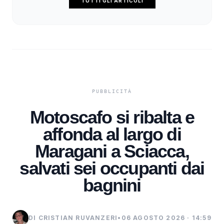
TUTTI GLI ARTICOLI
Motoscafo si ribalta e
affonda al largo di
Maragani a Sciacca,
salvati sei occupanti dai
bagnini
DI CRISTIAN RUVANZERI
•
06 AGOSTO 2026 · 14:59