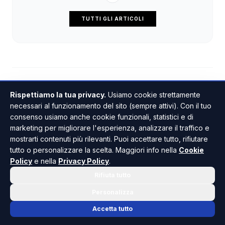
TUTTI GLI ARTICOLI
Rispettiamo la tua privacy.
Usiamo cookie strettamente
necessari al funzionamento del sito (sempre attivi). Con il tuo
consenso usiamo anche cookie funzionali, statistici e di
marketing per migliorare l'esperienza, analizzare il traffico e
Primo Pride ad Agrigento,
mostrarti contenuti più rilevanti. Puoi accettare tutto, rifiutare
il 29 agosto la
tutto o personalizzare la scelta. Maggiori info nella
Cookie
Policy
e nella
Privacy Policy
.
manifestazione
Rifiuta tutto
Personalizza
DI VERONICA GALLO
•
06 AGOSTO 2026 · 08:44
Accetta tutto