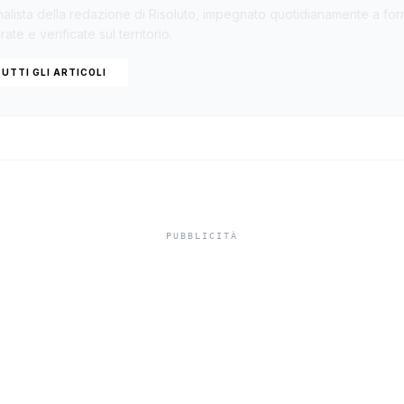
nalista della redazione di Risoluto, impegnato quotidianamente a forn
ate e verificate sul territorio.
UTTI GLI ARTICOLI
mo, 41 bis per Sal
 “Guidava la band
rinella dal carce