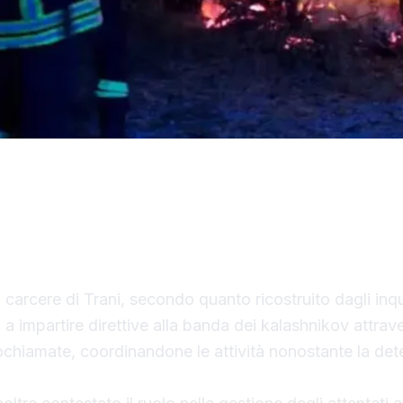
Giustizia, su richiesta della Direzione distrettuale a
to il regime del 41 bis per Salvatore Verga, 35 anni
ri un boss emergente del quartiere Marinella di Pal
 carcere di Trani, secondo quanto ricostruito dagli inqu
a impartire direttive alla banda dei kalashnikov attrav
chiamate, coordinandone le attività nonostante la det