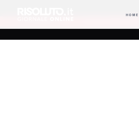
HOME
ioni di italiani
Isole minori, Schifani al viaggio inaugurale del traghet
AGGIORNAMENTI
Imbratta
della 