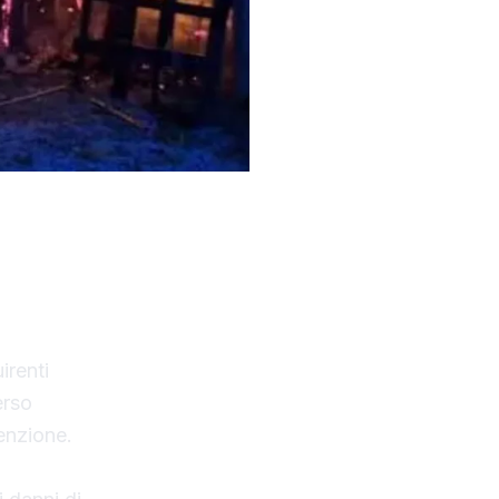
ntimafia di
, ritenuto
ermo.
irenti
erso
enzione.