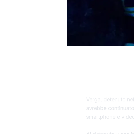
Il ministero della 
Palermo, ha dispos
dagli investigato
Verga, detenuto nel
avrebbe continuato 
smartphone e video