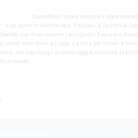
qualche mese fa, un enorme murale che raffigura i 
dalla mafia.
Stamattina l'opera artistica è stata imbratt
'' e un cuore in vernice nera. Il murale, è ispirato al ce
entile che ritrae insieme i due giudici Falcone e Borsel
li street artist Rosk e Loste. La cura del murale è inve
autico. Nel capoluogo siciliano oggi si svolgerà la Pri
to al murale.
oluto Redazione