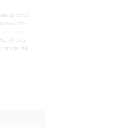
due
ata da ignoti
lebre scatto
lino, ed è
ce, affidata
de parade che