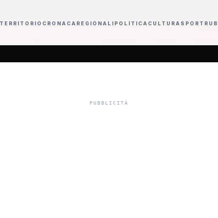
TERRITORIO
CRONACA
REGIONALI
POLITICA
CULTURA
SPORT
RUB
to della Regione tra Porto Empedocle e Lampedusa
Uomo di 35 anni si dà f
to con una scritta 
Cala che ritrae Fa
Borsellino