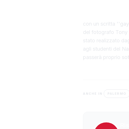
stato realizzato 
magistrati uccisi 
con un scritta ''gay
del fotografo Tony G
stato realizzato dag
agli studenti del N
passerà proprio sot
PALERMO
ANCHE IN
Ris