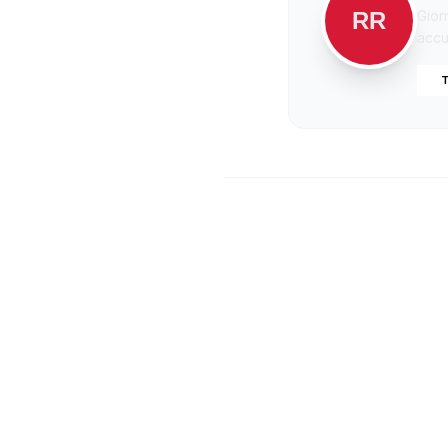
RR
Gior
accur
T
Paler
Verga:
Ma