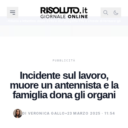
o dopo il ritiro del progetto Ffe e chiede di fermare gli attacchi
Decreto Ca
Incidente sul lavoro,
muore un antennista e la
famiglia dona gli organi
DI VERONICA GALLO
•
23 MARZO 2025 · 11:54