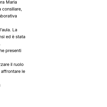
era Maria
 consiliare,
aborativa
’aula. La
nsi ed è stata
.
he presenti
zare il ruolo
affrontare le
ì