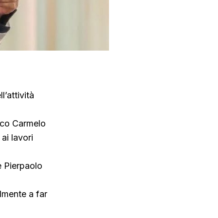
’attività
daco Carmelo
ai lavori
e Pierpaolo
lmente a far