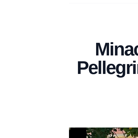
Minac
Pellegr