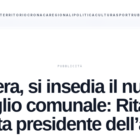
TERRITORIO
CRONACA
REGIONALI
POLITICA
CULTURA
SPORT
RUB
nda della Marinella dal carcere”
Palermo rende omaggio a Gaetano Costa
ra, si insedia il 
lio comunale: Rita
ta presidente dell