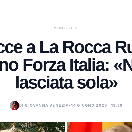
ce a La Rocca R
ino Forza Italia: «
lasciata sola»
DI GIOVANNA VENEZIA
•
14 GIUGNO 2026 · 13:56