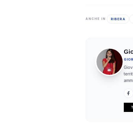
RIBERA
ANCHE IN
Gi
GIO
Giov
terr
ammi
T