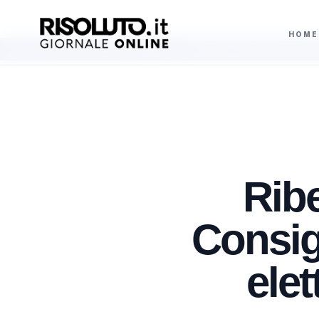
HOME
 un solo emendamento
Palermo, 41 bis per Salvatore Verga: “Guidava la ba
AGGIORNAMENTI
Ribe
Consig
elet