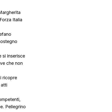
Margherita
orza Italia
tefano
 sostegno
 si inserisce
rave che non
i ricopre
atti
competenti,
e. Pellegrino